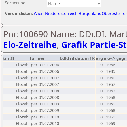
Sortierung
Vereinslisten:
Wien
Niederösterreich
Burgenland
Oberösterrei
Pnr:100690 Name: DDr.DI. Mar
Elo-Zeitreihe
,
Grafik Partie-St
tnr
St
turnier
bdld
rd
datum
f
K
erg
elo+/-
gegn
Elozahl per 01.01.2006
0
1966
Elozahl per 01.07.2006
0
1935
Elozahl per 01.01.2007
0
1960
Elozahl per 01.07.2007
0
1957
Elozahl per 01.01.2008
0
1962
Elozahl per 01.07.2008
0
1958
Elozahl per 01.01.2009
0
1959
Elozahl per 01.07.2009
0
1968
Elozahl per 01.01.2010
0
1969
Elozahl per 01.07.2010
0
1969