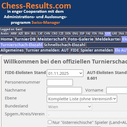
Logged on: Gast
Arabic
ARM
AZE
BIH
BUL
CAT
CHN
CRO
CZE
DEN
ENG
ESP
FAI
FIN
FRA
GER
GRE
INA
I
Home
TurnierDB
Meisterschaft
Foto-Galerie
Meldekartei
El
Turnierschach-Elozahl
Schnellschach-Elozahl
Allgemeines
Turnier anmelden: AUT
FIDE
Spieler anmelden
Elo AU
Willkommen bei den offiziellen Turnierscha
FIDE-Elolisten Stand
AUT-Elolisten Stand
8.601
Personennummer
Nachname
Vorname
Ebene
Bundesland
Spgem./Kreis/Verein
Nur "österreichische" Spieler (Land=A