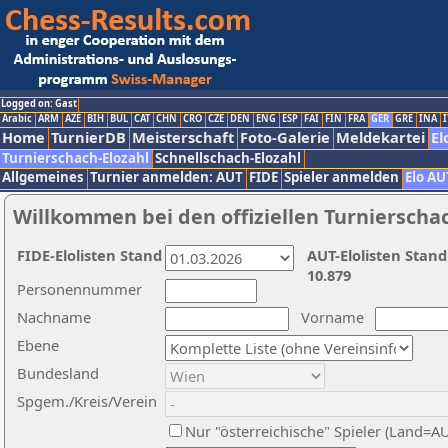
Logged on: Gast
Arabic
ARM
AZE
BIH
BUL
CAT
CHN
CRO
CZE
DEN
ENG
ESP
FAI
FIN
FRA
GER
GRE
INA
I
Home
TurnierDB
Meisterschaft
Foto-Galerie
Meldekartei
El
Turnierschach-Elozahl
Schnellschach-Elozahl
Allgemeines
Turnier anmelden: AUT
FIDE
Spieler anmelden
Elo AU
Willkommen bei den offiziellen Turnierscha
FIDE-Elolisten Stand
AUT-Elolisten Stand
10.879
Personennummer
Nachname
Vorname
Ebene
Bundesland
Spgem./Kreis/Verein
Nur "österreichische" Spieler (Land=A