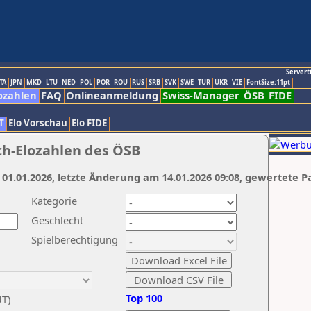
Servert
TA
JPN
MKD
LTU
NED
POL
POR
ROU
RUS
SRB
SVK
SWE
TUR
UKR
VIE
FontSize:11pt
ozahlen
FAQ
Onlineanmeldung
Swiss-Manager
ÖSB
FIDE
T
Elo Vorschau
Elo FIDE
ch-Elozahlen des ÖSB
 01.01.2026, letzte Änderung am 14.01.2026 09:08, gewertete P
Kategorie
Geschlecht
Spielberechtigung
Top 100
UT)