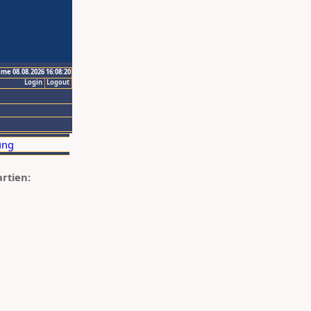
ime 08.08.2026 16:08:20
Login
Logout
artien: