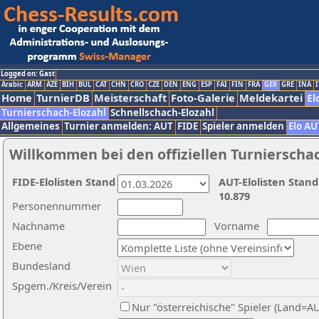
Logged on: Gast
Arabic
ARM
AZE
BIH
BUL
CAT
CHN
CRO
CZE
DEN
ENG
ESP
FAI
FIN
FRA
GER
GRE
INA
I
Home
TurnierDB
Meisterschaft
Foto-Galerie
Meldekartei
El
Turnierschach-Elozahl
Schnellschach-Elozahl
Allgemeines
Turnier anmelden: AUT
FIDE
Spieler anmelden
Elo AU
Willkommen bei den offiziellen Turnierscha
FIDE-Elolisten Stand
AUT-Elolisten Stand
10.879
Personennummer
Nachname
Vorname
Ebene
Bundesland
Spgem./Kreis/Verein
Nur "österreichische" Spieler (Land=A