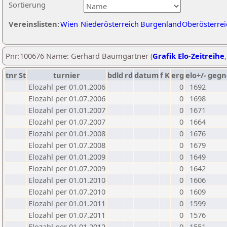
Sortierung
Vereinslisten:
Wien
Niederösterreich
Burgenland
Oberösterrei
Pnr:100676 Name: Gerhard Baumgartner (
Grafik Elo-Zeitreihe
tnr
St
turnier
bdld
rd
datum
f
K
erg
elo+/-
gegn
Elozahl per 01.01.2006
0
1692
Elozahl per 01.07.2006
0
1698
Elozahl per 01.01.2007
0
1671
Elozahl per 01.07.2007
0
1664
Elozahl per 01.01.2008
0
1676
Elozahl per 01.07.2008
0
1679
Elozahl per 01.01.2009
0
1649
Elozahl per 01.07.2009
0
1642
Elozahl per 01.01.2010
0
1606
Elozahl per 01.07.2010
0
1609
Elozahl per 01.01.2011
0
1599
Elozahl per 01.07.2011
0
1576
Elozahl per 01.01.2012
0
1551