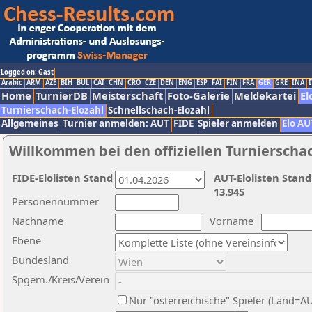
Logged on: Gast
Arabic
ARM
AZE
BIH
BUL
CAT
CHN
CRO
CZE
DEN
ENG
ESP
FAI
FIN
FRA
GER
GRE
INA
I
Home
TurnierDB
Meisterschaft
Foto-Galerie
Meldekartei
El
Turnierschach-Elozahl
Schnellschach-Elozahl
Allgemeines
Turnier anmelden: AUT
FIDE
Spieler anmelden
Elo AU
Willkommen bei den offiziellen Turnierscha
FIDE-Elolisten Stand
AUT-Elolisten Stand
13.945
Personennummer
Nachname
Vorname
Ebene
Bundesland
Spgem./Kreis/Verein
Nur "österreichische" Spieler (Land=A