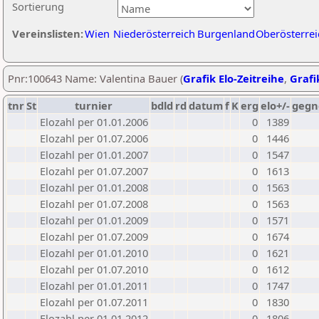
Sortierung
Vereinslisten:
Wien
Niederösterreich
Burgenland
Oberösterrei
Pnr:100643 Name: Valentina Bauer (
Grafik Elo-Zeitreihe
,
Grafi
tnr
St
turnier
bdld
rd
datum
f
K
erg
elo+/-
gegn
Elozahl per 01.01.2006
0
1389
Elozahl per 01.07.2006
0
1446
Elozahl per 01.01.2007
0
1547
Elozahl per 01.07.2007
0
1613
Elozahl per 01.01.2008
0
1563
Elozahl per 01.07.2008
0
1563
Elozahl per 01.01.2009
0
1571
Elozahl per 01.07.2009
0
1674
Elozahl per 01.01.2010
0
1621
Elozahl per 01.07.2010
0
1612
Elozahl per 01.01.2011
0
1747
Elozahl per 01.07.2011
0
1830
Elozahl per 01.01.2012
0
1806