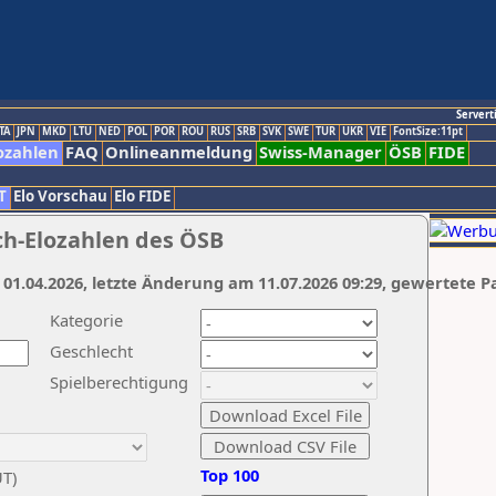
Servert
TA
JPN
MKD
LTU
NED
POL
POR
ROU
RUS
SRB
SVK
SWE
TUR
UKR
VIE
FontSize:11pt
ozahlen
FAQ
Onlineanmeldung
Swiss-Manager
ÖSB
FIDE
T
Elo Vorschau
Elo FIDE
ch-Elozahlen des ÖSB
 01.04.2026, letzte Änderung am 11.07.2026 09:29, gewertete P
Kategorie
Geschlecht
Spielberechtigung
Top 100
UT)