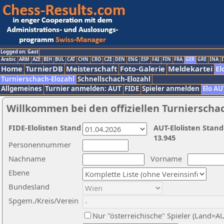
Logged on: Gast
Arabic
ARM
AZE
BIH
BUL
CAT
CHN
CRO
CZE
DEN
ENG
ESP
FAI
FIN
FRA
GER
GRE
INA
I
Home
TurnierDB
Meisterschaft
Foto-Galerie
Meldekartei
El
Turnierschach-Elozahl
Schnellschach-Elozahl
Allgemeines
Turnier anmelden: AUT
FIDE
Spieler anmelden
Elo AU
Willkommen bei den offiziellen Turnierscha
FIDE-Elolisten Stand
AUT-Elolisten Stand
13.945
Personennummer
Nachname
Vorname
Ebene
Bundesland
Spgem./Kreis/Verein
Nur "österreichische" Spieler (Land=A