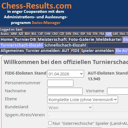
Logged on: Gast
Arabic
ARM
AZE
BIH
BUL
CAT
CHN
CRO
CZE
DEN
ENG
ESP
FAI
FIN
FRA
GER
GRE
INA
I
Home
TurnierDB
Meisterschaft
Foto-Galerie
Meldekartei
El
Turnierschach-Elozahl
Schnellschach-Elozahl
Allgemeines
Turnier anmelden: AUT
FIDE
Spieler anmelden
Elo AU
Willkommen bei den offiziellen Turnierscha
FIDE-Elolisten Stand
AUT-Elolisten Stand
13.945
Personennummer
Nachname
Vorname
Ebene
Bundesland
Spgem./Kreis/Verein
Nur "österreichische" Spieler (Land=A