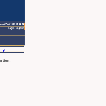
ime 07.08.2026 07:19:59
Login
Logout
artien: