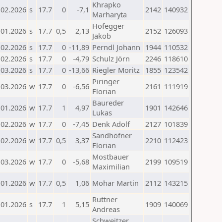
Khrapko
.02.2026
s
17.7
0
-7,1
2142
140932
Marharyta
Hofegger
.01.2026
s
17.7
0,5
2,13
2152
126093
Jakob
.02.2026
s
17.7
0
-11,89
Perndl Johann
1944
110532
.02.2026
s
17.7
0
-4,79
Schulz Jörn
2246
118610
.03.2026
s
17.7
0
-13,66
Riegler Moritz
1855
123542
Piringer
.03.2026
w
17.7
0
-6,56
2161
111919
Florian
Baureder
.01.2026
w
17.7
1
4,97
1901
142646
Lukas
.02.2026
w
17.7
0
-7,45
Denk Adolf
2127
101839
Sandhöfner
.02.2026
w
17.7
0,5
3,37
2210
112423
Florian
Mostbauer
.03.2026
w
17.7
0
-5,68
2199
109519
Maximilian
.01.2026
w
17.7
0,5
1,06
Mohar Martin
2112
143215
Ruttner
.01.2026
s
17.7
1
5,15
1909
140069
Andreas
Schweitzer