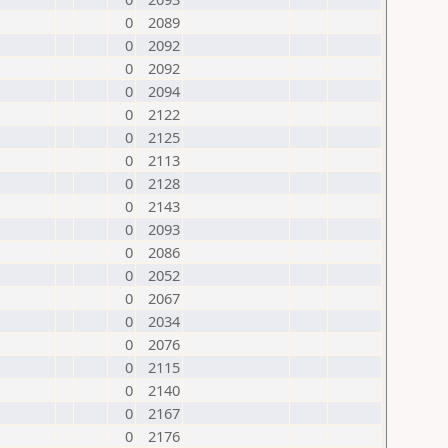
0
2089
0
2092
0
2092
0
2094
0
2122
0
2125
0
2113
0
2128
0
2143
0
2093
0
2086
0
2052
0
2067
0
2034
0
2076
0
2115
0
2140
0
2167
0
2176