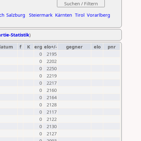
ch
Salzburg
Steiermark
Kärnten
Tirol
Vorarlberg
rtie-Statistik
)
datum
f
K
erg
elo+/-
gegner
elo
pnr
0
2195
0
2202
0
2250
0
2219
0
2217
0
2160
0
2164
0
2128
0
2117
0
2122
0
2130
0
2127
0
2093