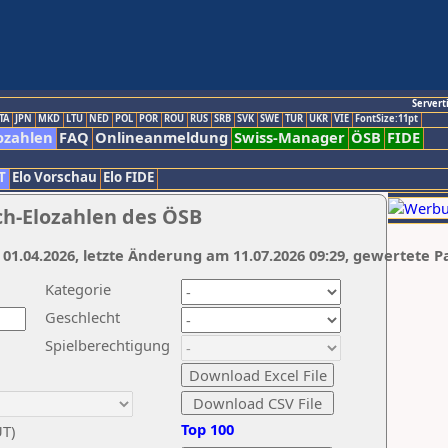
Servert
TA
JPN
MKD
LTU
NED
POL
POR
ROU
RUS
SRB
SVK
SWE
TUR
UKR
VIE
FontSize:11pt
ozahlen
FAQ
Onlineanmeldung
Swiss-Manager
ÖSB
FIDE
T
Elo Vorschau
Elo FIDE
ch-Elozahlen des ÖSB
 01.04.2026, letzte Änderung am 11.07.2026 09:29, gewertete P
Kategorie
Geschlecht
Spielberechtigung
Top 100
UT)