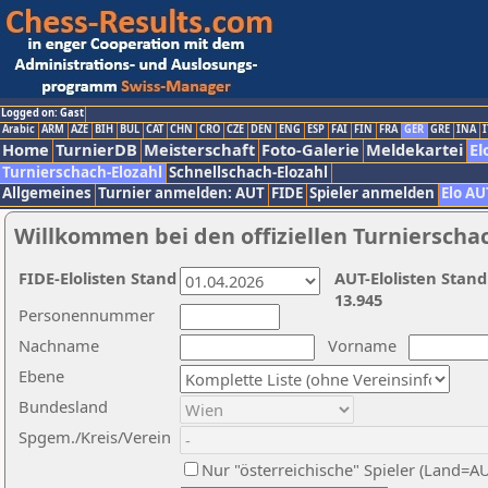
Logged on: Gast
Arabic
ARM
AZE
BIH
BUL
CAT
CHN
CRO
CZE
DEN
ENG
ESP
FAI
FIN
FRA
GER
GRE
INA
I
Home
TurnierDB
Meisterschaft
Foto-Galerie
Meldekartei
El
Turnierschach-Elozahl
Schnellschach-Elozahl
Allgemeines
Turnier anmelden: AUT
FIDE
Spieler anmelden
Elo AU
Willkommen bei den offiziellen Turnierscha
FIDE-Elolisten Stand
AUT-Elolisten Stand
13.945
Personennummer
Nachname
Vorname
Ebene
Bundesland
Spgem./Kreis/Verein
Nur "österreichische" Spieler (Land=A