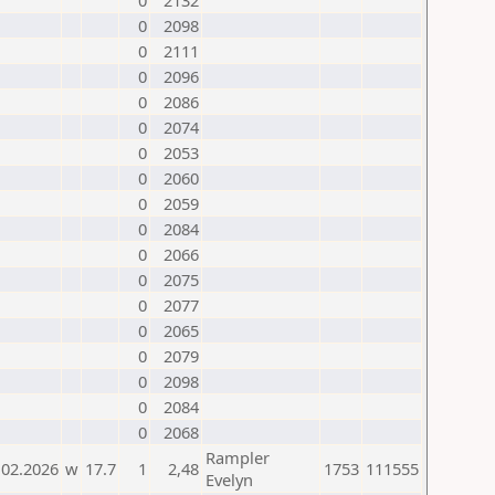
0
2132
0
2098
0
2111
0
2096
0
2086
0
2074
0
2053
0
2060
0
2059
0
2084
0
2066
0
2075
0
2077
0
2065
0
2079
0
2098
0
2084
0
2068
Rampler
.02.2026
w
17.7
1
2,48
1753
111555
Evelyn