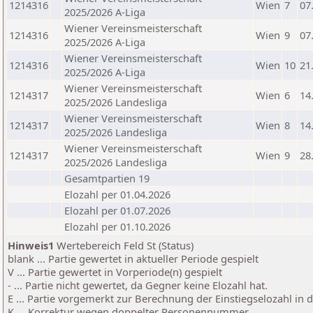
1214316
Wien
7
07
2025/2026 A-Liga
Wiener Vereinsmeisterschaft
1214316
Wien
9
07
2025/2026 A-Liga
Wiener Vereinsmeisterschaft
1214316
Wien
10
21
2025/2026 A-Liga
Wiener Vereinsmeisterschaft
1214317
Wien
6
14
2025/2026 Landesliga
Wiener Vereinsmeisterschaft
1214317
Wien
8
14
2025/2026 Landesliga
Wiener Vereinsmeisterschaft
1214317
Wien
9
28
2025/2026 Landesliga
Gesamtpartien 19
Elozahl per 01.04.2026
Elozahl per 01.07.2026
Elozahl per 01.10.2026
Hinweis1
Wertebereich Feld St (Status)
blank ... Partie gewertet in aktueller Periode gespielt
V ... Partie gewertet in Vorperiode(n) gespielt
- ... Partie nicht gewertet, da Gegner keine Elozahl hat.
E ... Partie vorgemerkt zur Berechnung der Einstiegselozahl in
K ... Korrektur wegen doppelter Personennummer.