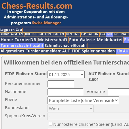
Logged on: Gast
Arabic
ARM
AZE
BIH
BUL
CAT
CHN
CRO
CZE
DEN
ENG
ESP
FAI
FIN
FRA
GER
GRE
INA
I
Home
TurnierDB
Meisterschaft
Foto-Galerie
Meldekartei
El
Turnierschach-Elozahl
Schnellschach-Elozahl
Allgemeines
Turnier anmelden: AUT
FIDE
Spieler anmelden
Elo AU
Willkommen bei den offiziellen Turnierscha
FIDE-Elolisten Stand
AUT-Elolisten Stand
8.601
Personennummer
Nachname
Vorname
Ebene
Bundesland
Spgem./Kreis/Verein
Nur "österreichische" Spieler (Land=A