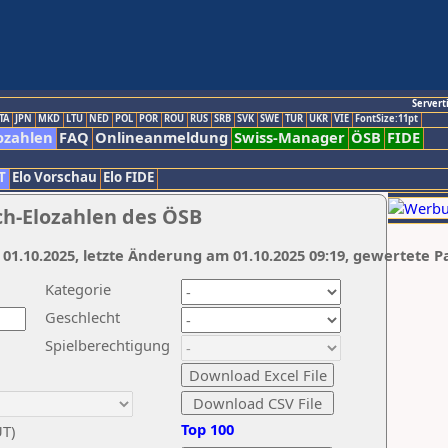
Servert
TA
JPN
MKD
LTU
NED
POL
POR
ROU
RUS
SRB
SVK
SWE
TUR
UKR
VIE
FontSize:11pt
ozahlen
FAQ
Onlineanmeldung
Swiss-Manager
ÖSB
FIDE
T
Elo Vorschau
Elo FIDE
ch-Elozahlen des ÖSB
 01.10.2025, letzte Änderung am 01.10.2025 09:19, gewertete P
Kategorie
Geschlecht
Spielberechtigung
Top 100
UT)