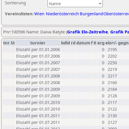
Sortierung
Vereinslisten:
Wien
Niederösterreich
Burgenland
Oberösterrei
Pnr:100596 Name: Daiva Batyte (
Grafik Elo-Zeitreihe
,
Grafik Pa
tnr
St
turnier
bdld
rd
datum
f
K
erg
elo+/-
gegn
Elozahl per 01.01.2006
0
2195
Elozahl per 01.07.2006
0
2202
Elozahl per 01.01.2007
0
2250
Elozahl per 01.07.2007
0
2219
Elozahl per 01.01.2008
0
2217
Elozahl per 01.07.2008
0
2160
Elozahl per 01.01.2009
0
2164
Elozahl per 01.07.2009
0
2128
Elozahl per 01.01.2010
0
2117
Elozahl per 01.07.2010
0
2122
Elozahl per 01.01.2011
0
2130
Elozahl per 01.07.2011
0
2127
Elozahl per 01.01.2012
0
2093