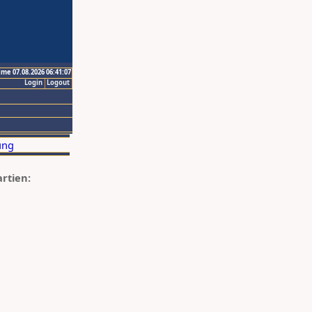
ime 07.08.2026 06:41:07
Login
Logout
artien: