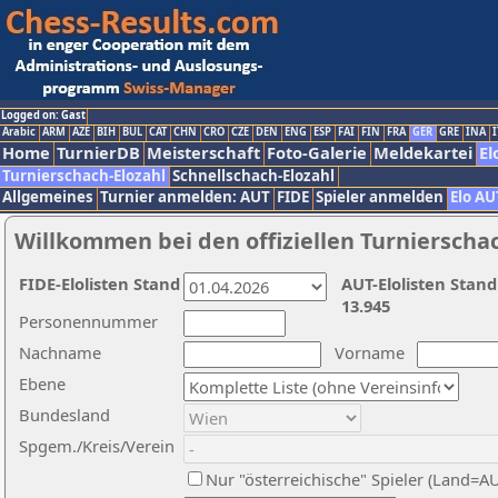
Logged on: Gast
Arabic
ARM
AZE
BIH
BUL
CAT
CHN
CRO
CZE
DEN
ENG
ESP
FAI
FIN
FRA
GER
GRE
INA
I
Home
TurnierDB
Meisterschaft
Foto-Galerie
Meldekartei
El
Turnierschach-Elozahl
Schnellschach-Elozahl
Allgemeines
Turnier anmelden: AUT
FIDE
Spieler anmelden
Elo AU
Willkommen bei den offiziellen Turnierscha
FIDE-Elolisten Stand
AUT-Elolisten Stand
13.945
Personennummer
Nachname
Vorname
Ebene
Bundesland
Spgem./Kreis/Verein
Nur "österreichische" Spieler (Land=A