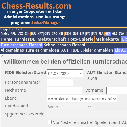
Logged on: Gast
Arabic
ARM
AZE
BIH
BUL
CAT
CHN
CRO
CZE
DEN
ENG
ESP
FAI
FIN
FRA
GER
GRE
INA
I
Home
TurnierDB
Meisterschaft
Foto-Galerie
Meldekartei
El
Turnierschach-Elozahl
Schnellschach-Elozahl
Allgemeines
Turnier anmelden: AUT
FIDE
Spieler anmelden
Elo AU
Willkommen bei den offiziellen Turnierscha
FIDE-Elolisten Stand
AUT-Elolisten Stand
7.518
Personennummer
Nachname
Vorname
Ebene
Bundesland
Spgem./Kreis/Verein
Nur "österreichische" Spieler (Land=A