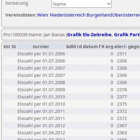
Sortierung
Vereinslisten:
Wien
Niederösterreich
Burgenland
Oberösterrei
Pnr:100539 Name: Jan Banas (
Grafik Elo-Zeitreihe
,
Grafik Parti
tnr
St
turnier
bdld
rd
datum
f
K
erg
elo+/-
gegn
Elozahl per 01.01.2006
0
2311
Elozahl per 01.07.2006
0
2306
Elozahl per 01.01.2007
0
2306
Elozahl per 01.07.2007
0
2306
Elozahl per 01.01.2008
0
2306
Elozahl per 01.07.2009
0
2378
Elozahl per 01.01.2010
0
2377
Elozahl per 01.07.2010
0
2375
Elozahl per 01.01.2011
0
2372
Elozahl per 01.07.2011
0
2372
Elozahl per 01.01.2012
0
2367
Elozahl per 01.04.2012
0
2363
Elozahl per 01.07.2012
0
2366