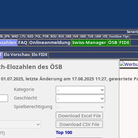
Servert
TA
JPN
MKD
LTU
NED
POL
POR
ROU
RUS
SRB
SVK
SWE
TUR
UKR
VIE
FontSize:11pt
ozahlen
FAQ
Onlineanmeldung
Swiss-Manager
ÖSB
FIDE
T
Elo Vorschau
Elo FIDE
ch-Elozahlen des ÖSB
 01.07.2025, letzte Änderung am 17.08.2025 11:27, gewertete P
Kategorie
Geschlecht
Spielberechtigung
Top 100
UT)