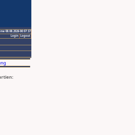
ime 08.08.2026 00:07:37
Login
Logout
artien: