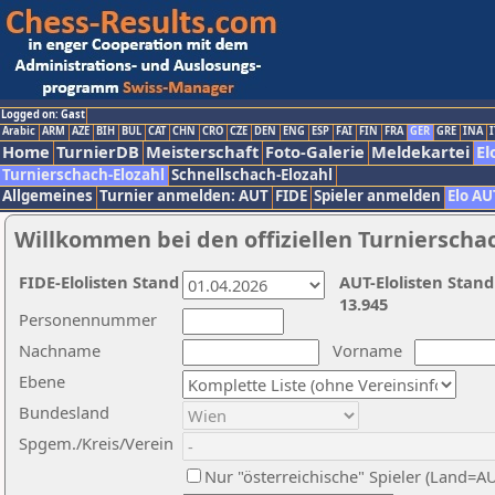
Logged on: Gast
Arabic
ARM
AZE
BIH
BUL
CAT
CHN
CRO
CZE
DEN
ENG
ESP
FAI
FIN
FRA
GER
GRE
INA
I
Home
TurnierDB
Meisterschaft
Foto-Galerie
Meldekartei
El
Turnierschach-Elozahl
Schnellschach-Elozahl
Allgemeines
Turnier anmelden: AUT
FIDE
Spieler anmelden
Elo AU
Willkommen bei den offiziellen Turnierscha
FIDE-Elolisten Stand
AUT-Elolisten Stand
13.945
Personennummer
Nachname
Vorname
Ebene
Bundesland
Spgem./Kreis/Verein
Nur "österreichische" Spieler (Land=A