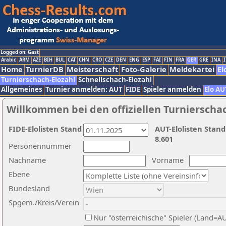
Logged on: Gast
Arabic
ARM
AZE
BIH
BUL
CAT
CHN
CRO
CZE
DEN
ENG
ESP
FAI
FIN
FRA
GER
GRE
INA
I
Home
TurnierDB
Meisterschaft
Foto-Galerie
Meldekartei
El
Turnierschach-Elozahl
Schnellschach-Elozahl
Allgemeines
Turnier anmelden: AUT
FIDE
Spieler anmelden
Elo AU
Willkommen bei den offiziellen Turnierscha
FIDE-Elolisten Stand
AUT-Elolisten Stand
8.601
Personennummer
Nachname
Vorname
Ebene
Bundesland
Spgem./Kreis/Verein
Nur "österreichische" Spieler (Land=A