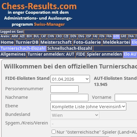
Logged on: Gast
Arabic
ARM
AZE
BIH
BUL
CAT
CHN
CRO
CZE
DEN
ENG
ESP
FAI
FIN
FRA
GER
GRE
INA
I
Home
TurnierDB
Meisterschaft
Foto-Galerie
Meldekartei
El
Turnierschach-Elozahl
Schnellschach-Elozahl
Allgemeines
Turnier anmelden: AUT
FIDE
Spieler anmelden
Elo AU
Willkommen bei den offiziellen Turnierscha
FIDE-Elolisten Stand
AUT-Elolisten Stand
13.945
Personennummer
Nachname
Vorname
Ebene
Bundesland
Spgem./Kreis/Verein
Nur "österreichische" Spieler (Land=A