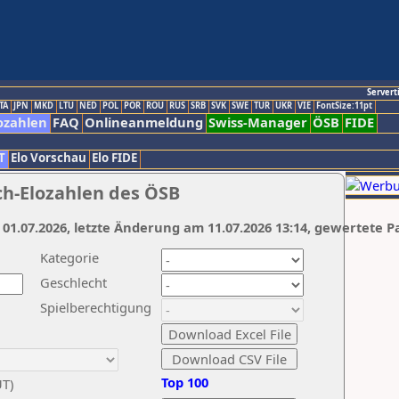
Servert
TA
JPN
MKD
LTU
NED
POL
POR
ROU
RUS
SRB
SVK
SWE
TUR
UKR
VIE
FontSize:11pt
ozahlen
FAQ
Onlineanmeldung
Swiss-Manager
ÖSB
FIDE
T
Elo Vorschau
Elo FIDE
ch-Elozahlen des ÖSB
 01.07.2026, letzte Änderung am 11.07.2026 13:14, gewertete P
Kategorie
Geschlecht
Spielberechtigung
Top 100
UT)