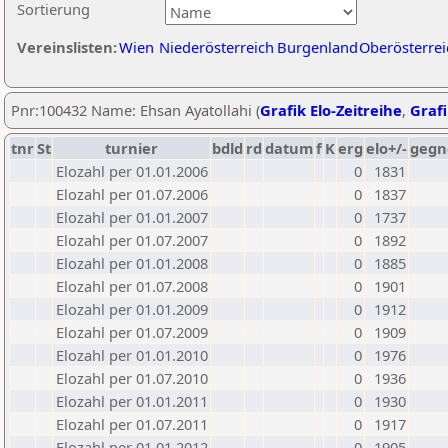
Sortierung
Vereinslisten:
Wien
Niederösterreich
Burgenland
Oberösterrei
Pnr:100432 Name: Ehsan Ayatollahi (
Grafik Elo-Zeitreihe
,
Grafi
tnr
St
turnier
bdld
rd
datum
f
K
erg
elo+/-
gegn
Elozahl per 01.01.2006
0
1831
Elozahl per 01.07.2006
0
1837
Elozahl per 01.01.2007
0
1737
Elozahl per 01.07.2007
0
1892
Elozahl per 01.01.2008
0
1885
Elozahl per 01.07.2008
0
1901
Elozahl per 01.01.2009
0
1912
Elozahl per 01.07.2009
0
1909
Elozahl per 01.01.2010
0
1976
Elozahl per 01.07.2010
0
1936
Elozahl per 01.01.2011
0
1930
Elozahl per 01.07.2011
0
1917
Elozahl per 01.01.2012
0
1905