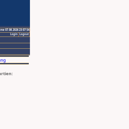
ime 07.08.2026 23:07:54
Login
Logout
artien: