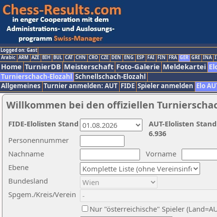
Logged on: Gast
Arabic
ARM
AZE
BIH
BUL
CAT
CHN
CRO
CZE
DEN
ENG
ESP
FAI
FIN
FRA
GER
GRE
INA
I
Home
TurnierDB
Meisterschaft
Foto-Galerie
Meldekartei
El
Turnierschach-Elozahl
Schnellschach-Elozahl
Allgemeines
Turnier anmelden: AUT
FIDE
Spieler anmelden
Elo AU
Willkommen bei den offiziellen Turnierscha
FIDE-Elolisten Stand
AUT-Elolisten Stand
6.936
Personennummer
Nachname
Vorname
Ebene
Bundesland
Spgem./Kreis/Verein
Nur "österreichische" Spieler (Land=A