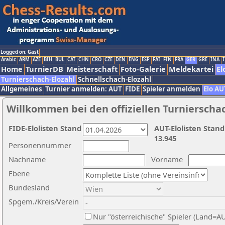
Logged on: Gast
Arabic
ARM
AZE
BIH
BUL
CAT
CHN
CRO
CZE
DEN
ENG
ESP
FAI
FIN
FRA
GER
GRE
INA
I
Home
TurnierDB
Meisterschaft
Foto-Galerie
Meldekartei
El
Turnierschach-Elozahl
Schnellschach-Elozahl
Allgemeines
Turnier anmelden: AUT
FIDE
Spieler anmelden
Elo AU
Willkommen bei den offiziellen Turnierscha
FIDE-Elolisten Stand
AUT-Elolisten Stand
13.945
Personennummer
Nachname
Vorname
Ebene
Bundesland
Spgem./Kreis/Verein
Nur "österreichische" Spieler (Land=A