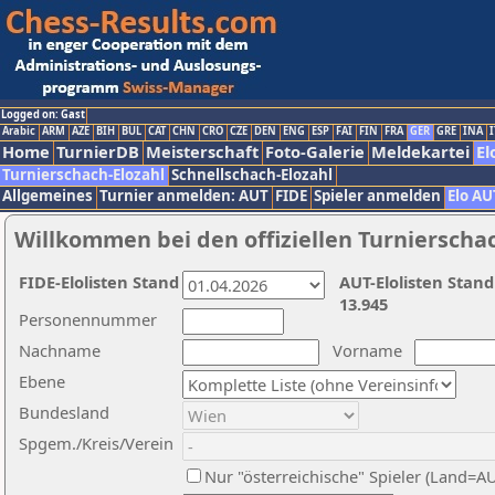
Logged on: Gast
Arabic
ARM
AZE
BIH
BUL
CAT
CHN
CRO
CZE
DEN
ENG
ESP
FAI
FIN
FRA
GER
GRE
INA
I
Home
TurnierDB
Meisterschaft
Foto-Galerie
Meldekartei
El
Turnierschach-Elozahl
Schnellschach-Elozahl
Allgemeines
Turnier anmelden: AUT
FIDE
Spieler anmelden
Elo AU
Willkommen bei den offiziellen Turnierscha
FIDE-Elolisten Stand
AUT-Elolisten Stand
13.945
Personennummer
Nachname
Vorname
Ebene
Bundesland
Spgem./Kreis/Verein
Nur "österreichische" Spieler (Land=A