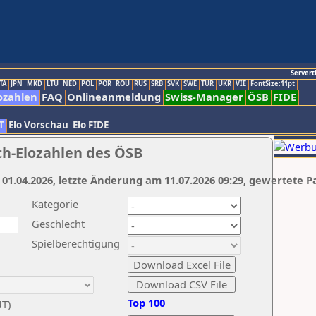
Servert
TA
JPN
MKD
LTU
NED
POL
POR
ROU
RUS
SRB
SVK
SWE
TUR
UKR
VIE
FontSize:11pt
ozahlen
FAQ
Onlineanmeldung
Swiss-Manager
ÖSB
FIDE
T
Elo Vorschau
Elo FIDE
ch-Elozahlen des ÖSB
 01.04.2026, letzte Änderung am 11.07.2026 09:29, gewertete P
Kategorie
Geschlecht
Spielberechtigung
Top 100
UT)