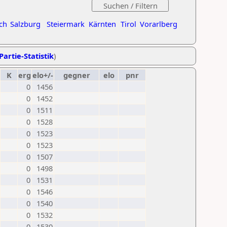
ch
Salzburg
Steiermark
Kärnten
Tirol
Vorarlberg
Partie-Statistik
)
K
erg
elo+/-
gegner
elo
pnr
0
1456
0
1452
0
1511
0
1528
0
1523
0
1523
0
1507
0
1498
0
1531
0
1546
0
1540
0
1532
0
1530