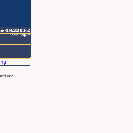
ime 06.08.2026 23:24:29
Login
Logout
artien: