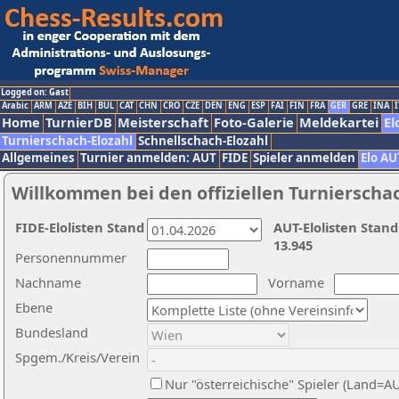
Logged on: Gast
Arabic
ARM
AZE
BIH
BUL
CAT
CHN
CRO
CZE
DEN
ENG
ESP
FAI
FIN
FRA
GER
GRE
INA
I
Home
TurnierDB
Meisterschaft
Foto-Galerie
Meldekartei
El
Turnierschach-Elozahl
Schnellschach-Elozahl
Allgemeines
Turnier anmelden: AUT
FIDE
Spieler anmelden
Elo AU
Willkommen bei den offiziellen Turnierscha
FIDE-Elolisten Stand
AUT-Elolisten Stand
13.945
Personennummer
Nachname
Vorname
Ebene
Bundesland
Spgem./Kreis/Verein
Nur "österreichische" Spieler (Land=A