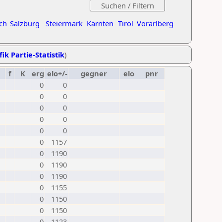
ch
Salzburg
Steiermark
Kärnten
Tirol
Vorarlberg
ik Partie-Statistik
)
f
K
erg
elo+/-
gegner
elo
pnr
0
0
0
0
0
0
0
0
0
0
0
1157
0
1190
0
1190
0
1190
0
1155
0
1150
0
1150
0
1123