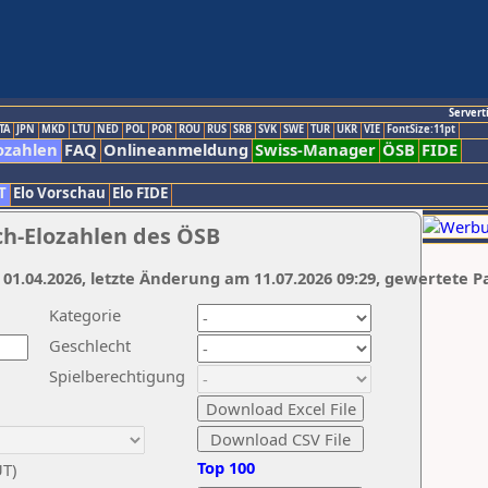
Servert
TA
JPN
MKD
LTU
NED
POL
POR
ROU
RUS
SRB
SVK
SWE
TUR
UKR
VIE
FontSize:11pt
ozahlen
FAQ
Onlineanmeldung
Swiss-Manager
ÖSB
FIDE
T
Elo Vorschau
Elo FIDE
ch-Elozahlen des ÖSB
 01.04.2026, letzte Änderung am 11.07.2026 09:29, gewertete P
Kategorie
Geschlecht
Spielberechtigung
Top 100
UT)