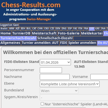
Logged on: Gast
Arabic
ARM
AZE
BIH
BUL
CAT
CHN
CRO
CZE
DEN
ENG
ESP
FAI
FIN
FRA
GER
GRE
INA
I
Home
TurnierDB
Meisterschaft
Foto-Galerie
Meldekartei
El
Turnierschach-Elozahl
Schnellschach-Elozahl
Allgemeines
Turnier anmelden: AUT
FIDE
Spieler anmelden
Elo AU
Willkommen bei den offiziellen Turnierscha
FIDE-Elolisten Stand
AUT-Elolisten Stand
13.945
Personennummer
Nachname
Vorname
Ebene
Bundesland
Spgem./Kreis/Verein
Nur "österreichische" Spieler (Land=A