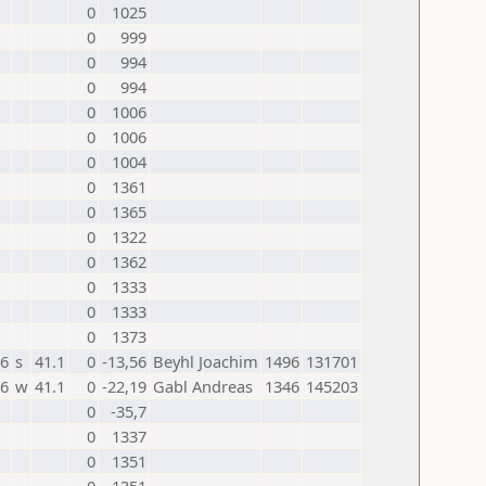
0
1025
0
999
0
994
0
994
0
1006
0
1006
0
1004
0
1361
0
1365
0
1322
0
1362
0
1333
0
1333
0
1373
26
s
41.1
0
-13,56
Beyhl Joachim
1496
131701
26
w
41.1
0
-22,19
Gabl Andreas
1346
145203
0
-35,7
0
1337
0
1351