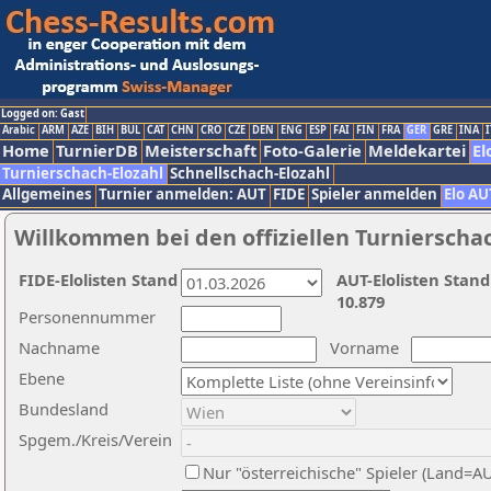
Logged on: Gast
Arabic
ARM
AZE
BIH
BUL
CAT
CHN
CRO
CZE
DEN
ENG
ESP
FAI
FIN
FRA
GER
GRE
INA
I
Home
TurnierDB
Meisterschaft
Foto-Galerie
Meldekartei
El
Turnierschach-Elozahl
Schnellschach-Elozahl
Allgemeines
Turnier anmelden: AUT
FIDE
Spieler anmelden
Elo AU
Willkommen bei den offiziellen Turnierscha
FIDE-Elolisten Stand
AUT-Elolisten Stand
10.879
Personennummer
Nachname
Vorname
Ebene
Bundesland
Spgem./Kreis/Verein
Nur "österreichische" Spieler (Land=A