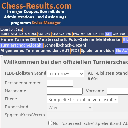
Logged on: Gast
Arabic
ARM
AZE
BIH
BUL
CAT
CHN
CRO
CZE
DEN
ENG
ESP
FAI
FIN
FRA
GER
GRE
INA
I
Home
TurnierDB
Meisterschaft
Foto-Galerie
Meldekartei
El
Turnierschach-Elozahl
Schnellschach-Elozahl
Allgemeines
Turnier anmelden: AUT
FIDE
Spieler anmelden
Elo AU
Willkommen bei den offiziellen Turnierscha
FIDE-Elolisten Stand
AUT-Elolisten Stand
8.601
Personennummer
Nachname
Vorname
Ebene
Bundesland
Spgem./Kreis/Verein
Nur "österreichische" Spieler (Land=A