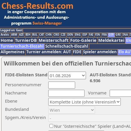
Logged on: Gast
Arabic
ARM
AZE
BIH
BUL
CAT
CHN
CRO
CZE
DEN
ENG
ESP
FAI
FIN
FRA
GER
GRE
INA
I
Home
TurnierDB
Meisterschaft
Foto-Galerie
Meldekartei
El
Turnierschach-Elozahl
Schnellschach-Elozahl
Allgemeines
Turnier anmelden: AUT
FIDE
Spieler anmelden
Elo AU
Willkommen bei den offiziellen Turnierscha
FIDE-Elolisten Stand
AUT-Elolisten Stand
6.936
Personennummer
Nachname
Vorname
Ebene
Bundesland
Spgem./Kreis/Verein
Nur "österreichische" Spieler (Land=A