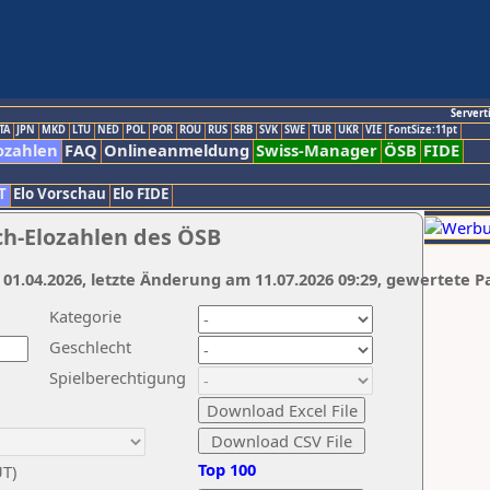
Servert
TA
JPN
MKD
LTU
NED
POL
POR
ROU
RUS
SRB
SVK
SWE
TUR
UKR
VIE
FontSize:11pt
ozahlen
FAQ
Onlineanmeldung
Swiss-Manager
ÖSB
FIDE
T
Elo Vorschau
Elo FIDE
ch-Elozahlen des ÖSB
 01.04.2026, letzte Änderung am 11.07.2026 09:29, gewertete P
Kategorie
Geschlecht
Spielberechtigung
Top 100
UT)