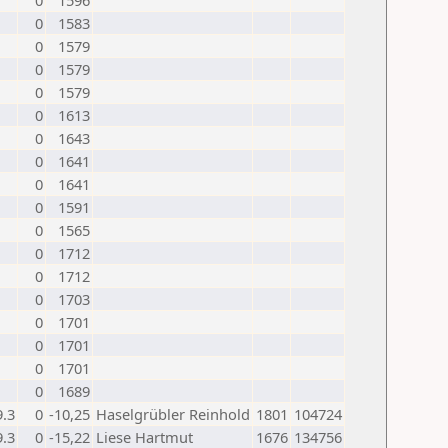
0
1596
0
1583
0
1579
0
1579
0
1579
0
1613
0
1643
0
1641
0
1641
0
1591
0
1565
0
1712
0
1712
0
1703
0
1701
0
1701
0
1701
0
1689
9.3
0
-10,25
Haselgrübler Reinhold
1801
104724
9.3
0
-15,22
Liese Hartmut
1676
134756