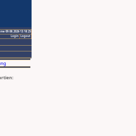
ime 09.08.2026 13:18:25
Login
Logout
artien: