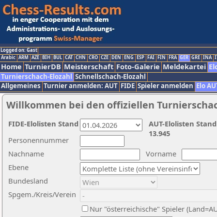
Logged on: Gast
Arabic
ARM
AZE
BIH
BUL
CAT
CHN
CRO
CZE
DEN
ENG
ESP
FAI
FIN
FRA
GER
GRE
INA
I
Home
TurnierDB
Meisterschaft
Foto-Galerie
Meldekartei
El
Turnierschach-Elozahl
Schnellschach-Elozahl
Allgemeines
Turnier anmelden: AUT
FIDE
Spieler anmelden
Elo AU
Willkommen bei den offiziellen Turnierscha
FIDE-Elolisten Stand
AUT-Elolisten Stand
13.945
Personennummer
Nachname
Vorname
Ebene
Bundesland
Spgem./Kreis/Verein
Nur "österreichische" Spieler (Land=A