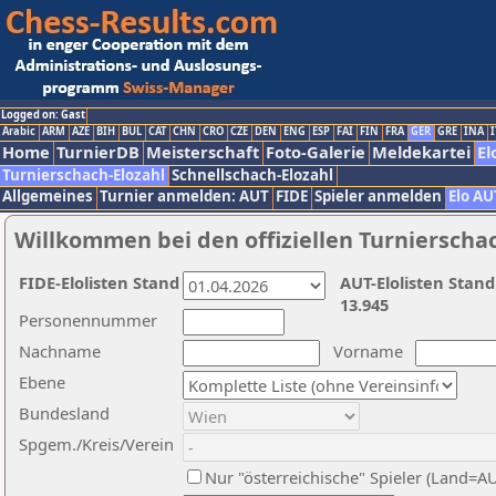
Logged on: Gast
Arabic
ARM
AZE
BIH
BUL
CAT
CHN
CRO
CZE
DEN
ENG
ESP
FAI
FIN
FRA
GER
GRE
INA
I
Home
TurnierDB
Meisterschaft
Foto-Galerie
Meldekartei
El
Turnierschach-Elozahl
Schnellschach-Elozahl
Allgemeines
Turnier anmelden: AUT
FIDE
Spieler anmelden
Elo AU
Willkommen bei den offiziellen Turnierscha
FIDE-Elolisten Stand
AUT-Elolisten Stand
13.945
Personennummer
Nachname
Vorname
Ebene
Bundesland
Spgem./Kreis/Verein
Nur "österreichische" Spieler (Land=A