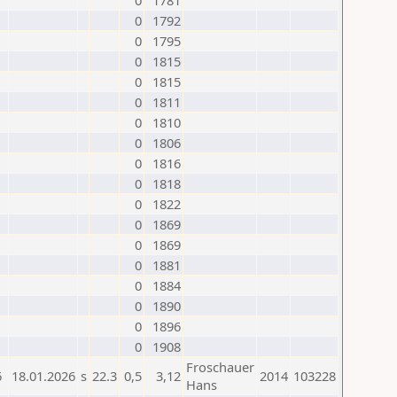
0
1781
0
1792
0
1795
0
1815
0
1815
0
1811
0
1810
0
1806
0
1816
0
1818
0
1822
0
1869
0
1869
0
1881
0
1884
0
1890
0
1896
0
1908
Froschauer
6
18.01.2026
s
22.3
0,5
3,12
2014
103228
Hans