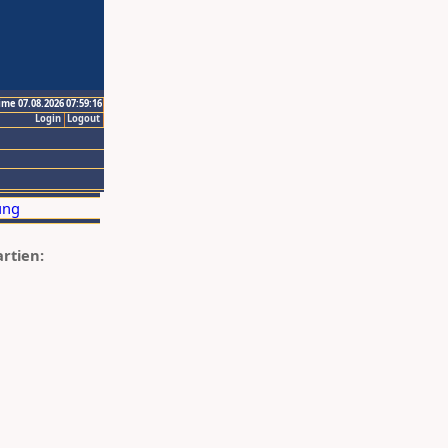
ime 07.08.2026 07:59:16
Login
Logout
artien: