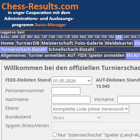
Logged on: Gast
Arabic
ARM
AZE
BIH
BUL
CAT
CHN
CRO
CZE
DEN
ENG
ESP
FAI
FIN
FRA
GER
GRE
INA
I
Home
TurnierDB
Meisterschaft
Foto-Galerie
Meldekartei
El
Turnierschach-Elozahl
Schnellschach-Elozahl
Allgemeines
Turnier anmelden: AUT
FIDE
Spieler anmelden
Elo AU
Willkommen bei den offiziellen Turnierscha
FIDE-Elolisten Stand
AUT-Elolisten Stand
13.945
Personennummer
Nachname
Vorname
Ebene
Bundesland
Spgem./Kreis/Verein
Nur "österreichische" Spieler (Land=A