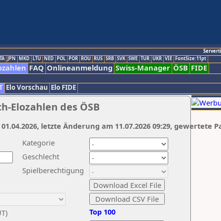
Servert
TA
JPN
MKD
LTU
NED
POL
POR
ROU
RUS
SRB
SVK
SWE
TUR
UKR
VIE
FontSize:11pt
ozahlen
FAQ
Onlineanmeldung
Swiss-Manager
ÖSB
FIDE
T
Elo Vorschau
Elo FIDE
ch-Elozahlen des ÖSB
 01.04.2026, letzte Änderung am 11.07.2026 09:29, gewertete P
Kategorie
Geschlecht
Spielberechtigung
Top 100
UT)