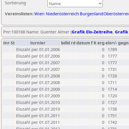
Sortierung
Vereinslisten:
Wien
Niederösterreich
Burgenland
Oberösterrei
Pnr:100168 Name: Guenter Almer (
Grafik Elo-Zeitreihe
,
Grafik 
tnr
St
turnier
bdld
rd
datum
f
K
erg
elo+/-
gegn
Elozahl per 01.01.2006
0
1789
Elozahl per 01.07.2006
0
1777
Elozahl per 01.01.2007
0
1777
Elozahl per 01.07.2007
0
1731
Elozahl per 01.01.2008
0
1728
Elozahl per 01.07.2008
0
1711
Elozahl per 01.01.2009
0
1714
Elozahl per 01.07.2009
0
1720
Elozahl per 01.01.2010
0
1727
Elozahl per 01.07.2010
0
1738
Elozahl per 01.01.2011
0
1751
Elozahl per 01.07.2011
0
1742
Elozahl per 01.01.2012
0
1731