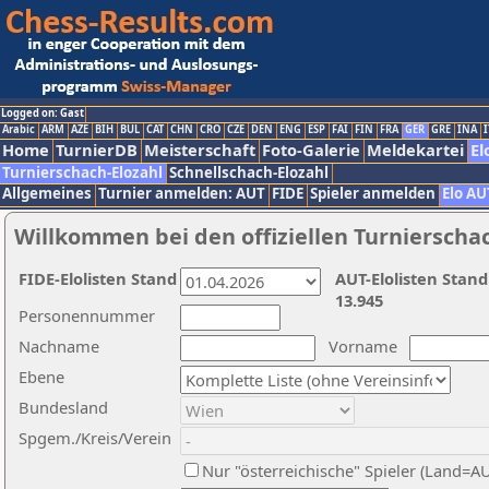
Logged on: Gast
Arabic
ARM
AZE
BIH
BUL
CAT
CHN
CRO
CZE
DEN
ENG
ESP
FAI
FIN
FRA
GER
GRE
INA
I
Home
TurnierDB
Meisterschaft
Foto-Galerie
Meldekartei
El
Turnierschach-Elozahl
Schnellschach-Elozahl
Allgemeines
Turnier anmelden: AUT
FIDE
Spieler anmelden
Elo AU
Willkommen bei den offiziellen Turnierscha
FIDE-Elolisten Stand
AUT-Elolisten Stand
13.945
Personennummer
Nachname
Vorname
Ebene
Bundesland
Spgem./Kreis/Verein
Nur "österreichische" Spieler (Land=A