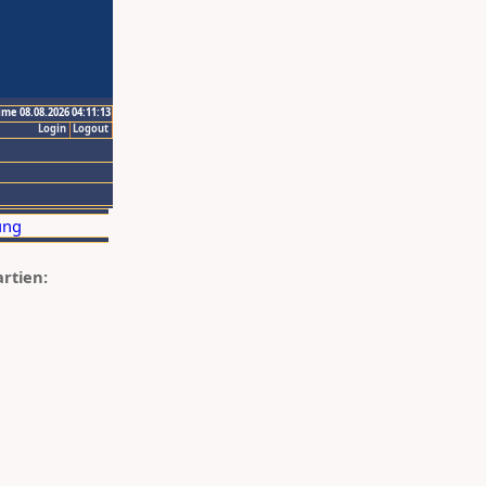
ime 08.08.2026 04:11:13
Login
Logout
artien: