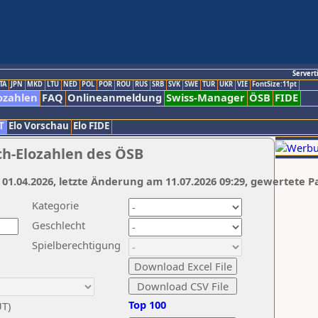
Servert
TA
JPN
MKD
LTU
NED
POL
POR
ROU
RUS
SRB
SVK
SWE
TUR
UKR
VIE
FontSize:11pt
ozahlen
FAQ
Onlineanmeldung
Swiss-Manager
ÖSB
FIDE
T
Elo Vorschau
Elo FIDE
ch-Elozahlen des ÖSB
 01.04.2026, letzte Änderung am 11.07.2026 09:29, gewertete P
Kategorie
Geschlecht
Spielberechtigung
Top 100
UT)