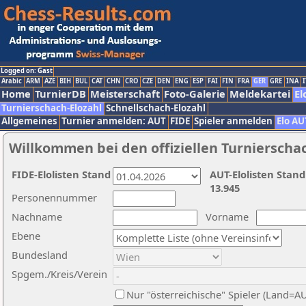
Logged on: Gast
Arabic
ARM
AZE
BIH
BUL
CAT
CHN
CRO
CZE
DEN
ENG
ESP
FAI
FIN
FRA
GER
GRE
INA
I
Home
TurnierDB
Meisterschaft
Foto-Galerie
Meldekartei
El
Turnierschach-Elozahl
Schnellschach-Elozahl
Allgemeines
Turnier anmelden: AUT
FIDE
Spieler anmelden
Elo AU
Willkommen bei den offiziellen Turnierscha
FIDE-Elolisten Stand
AUT-Elolisten Stand
13.945
Personennummer
Nachname
Vorname
Ebene
Bundesland
Spgem./Kreis/Verein
Nur "österreichische" Spieler (Land=A