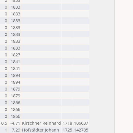
0
1833
0
1833
0
1833
0
1833
0
1833
0
1833
0
1833
0
1833
0
1827
0
1841
0
1841
0
1894
0
1894
0
1879
0
1879
0
1866
0
1866
0
1866
0,5
-4,71
Kirschner Reinhard
1718
106637
1
7,29
Hofstädter Johann
1725
142785