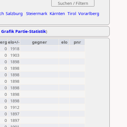
ch
Salzburg
Steiermark
Kärnten
Tirol
Vorarlberg
,
Grafik Partie-Statistik
)
erg
elo+/-
gegner
elo
pnr
0
1918
0
1903
0
1898
0
1898
0
1898
0
1898
0
1898
0
1898
0
1898
0
1912
0
1897
0
1897
0
1901