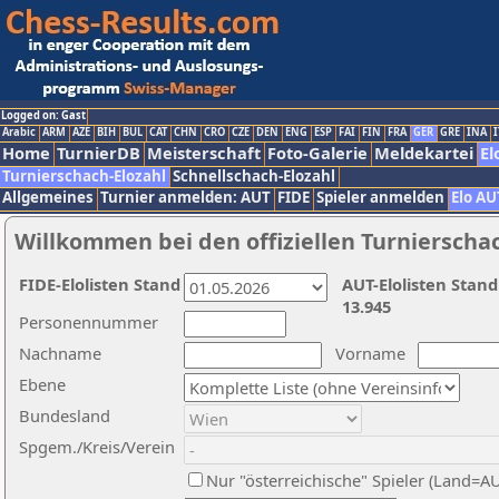
Logged on: Gast
Arabic
ARM
AZE
BIH
BUL
CAT
CHN
CRO
CZE
DEN
ENG
ESP
FAI
FIN
FRA
GER
GRE
INA
I
Home
TurnierDB
Meisterschaft
Foto-Galerie
Meldekartei
El
Turnierschach-Elozahl
Schnellschach-Elozahl
Allgemeines
Turnier anmelden: AUT
FIDE
Spieler anmelden
Elo AU
Willkommen bei den offiziellen Turnierscha
FIDE-Elolisten Stand
AUT-Elolisten Stand
13.945
Personennummer
Nachname
Vorname
Ebene
Bundesland
Spgem./Kreis/Verein
Nur "österreichische" Spieler (Land=A