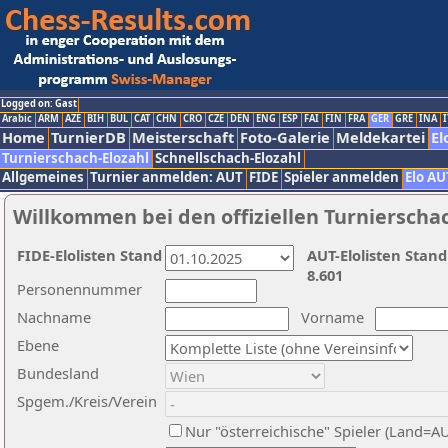
Logged on: Gast
Arabic
ARM
AZE
BIH
BUL
CAT
CHN
CRO
CZE
DEN
ENG
ESP
FAI
FIN
FRA
GER
GRE
INA
I
Home
TurnierDB
Meisterschaft
Foto-Galerie
Meldekartei
El
Turnierschach-Elozahl
Schnellschach-Elozahl
Allgemeines
Turnier anmelden: AUT
FIDE
Spieler anmelden
Elo AU
Willkommen bei den offiziellen Turnierscha
FIDE-Elolisten Stand
AUT-Elolisten Stand
8.601
Personennummer
Nachname
Vorname
Ebene
Bundesland
Spgem./Kreis/Verein
Nur "österreichische" Spieler (Land=A