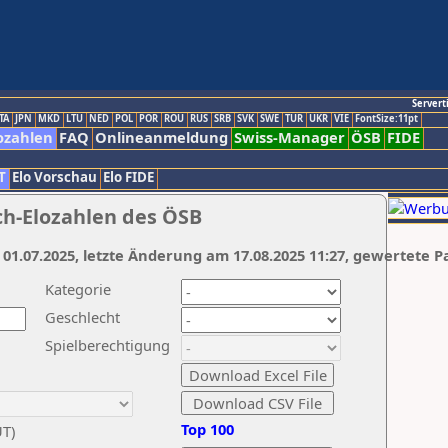
Servert
TA
JPN
MKD
LTU
NED
POL
POR
ROU
RUS
SRB
SVK
SWE
TUR
UKR
VIE
FontSize:11pt
ozahlen
FAQ
Onlineanmeldung
Swiss-Manager
ÖSB
FIDE
T
Elo Vorschau
Elo FIDE
ch-Elozahlen des ÖSB
 01.07.2025, letzte Änderung am 17.08.2025 11:27, gewertete P
Kategorie
Geschlecht
Spielberechtigung
Top 100
UT)