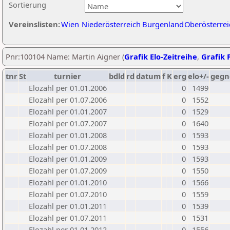
Sortierung
Vereinslisten:
Wien
Niederösterreich
Burgenland
Oberösterrei
Pnr:100104 Name: Martin Aigner (
Grafik Elo-Zeitreihe
,
Grafik P
tnr
St
turnier
bdld
rd
datum
f
K
erg
elo+/-
gegn
Elozahl per 01.01.2006
0
1499
Elozahl per 01.07.2006
0
1552
Elozahl per 01.01.2007
0
1529
Elozahl per 01.07.2007
0
1640
Elozahl per 01.01.2008
0
1593
Elozahl per 01.07.2008
0
1593
Elozahl per 01.01.2009
0
1593
Elozahl per 01.07.2009
0
1550
Elozahl per 01.01.2010
0
1566
Elozahl per 01.07.2010
0
1559
Elozahl per 01.01.2011
0
1539
Elozahl per 01.07.2011
0
1531
Elozahl per 01.01.2012
0
1556