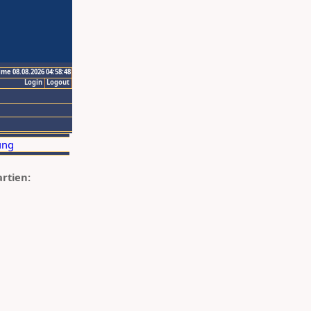
ime 08.08.2026 04:58:48
Login
Logout
artien: