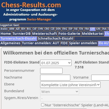
Logged on: Gast
Arabic
ARM
AZE
BIH
BUL
CAT
CHN
CRO
CZE
DEN
ENG
ESP
FAI
FIN
FRA
GER
GRE
INA
I
Home
TurnierDB
Meisterschaft
Foto-Galerie
Meldekartei
El
Turnierschach-Elozahl
Schnellschach-Elozahl
Allgemeines
Turnier anmelden: AUT
FIDE
Spieler anmelden
Elo AU
Willkommen bei den offiziellen Turnierscha
FIDE-Elolisten Stand
AUT-Elolisten Stand
7.518
Personennummer
Nachname
Vorname
Ebene
Bundesland
Spgem./Kreis/Verein
Nur "österreichische" Spieler (Land=A