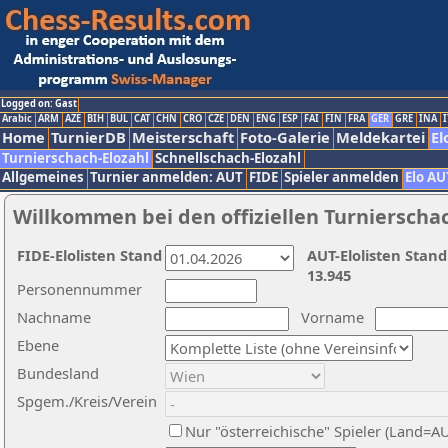
Logged on: Gast
Arabic
ARM
AZE
BIH
BUL
CAT
CHN
CRO
CZE
DEN
ENG
ESP
FAI
FIN
FRA
GER
GRE
INA
I
Home
TurnierDB
Meisterschaft
Foto-Galerie
Meldekartei
El
Turnierschach-Elozahl
Schnellschach-Elozahl
Allgemeines
Turnier anmelden: AUT
FIDE
Spieler anmelden
Elo AU
Willkommen bei den offiziellen Turnierscha
FIDE-Elolisten Stand
AUT-Elolisten Stand
13.945
Personennummer
Nachname
Vorname
Ebene
Bundesland
Spgem./Kreis/Verein
Nur "österreichische" Spieler (Land=A