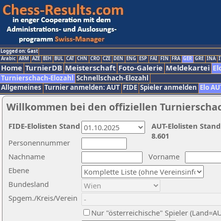
Logged on: Gast
Arabic
ARM
AZE
BIH
BUL
CAT
CHN
CRO
CZE
DEN
ENG
ESP
FAI
FIN
FRA
GER
GRE
INA
I
Home
TurnierDB
Meisterschaft
Foto-Galerie
Meldekartei
El
Turnierschach-Elozahl
Schnellschach-Elozahl
Allgemeines
Turnier anmelden: AUT
FIDE
Spieler anmelden
Elo AU
Willkommen bei den offiziellen Turnierscha
FIDE-Elolisten Stand
AUT-Elolisten Stand
8.601
Personennummer
Nachname
Vorname
Ebene
Bundesland
Spgem./Kreis/Verein
Nur "österreichische" Spieler (Land=A