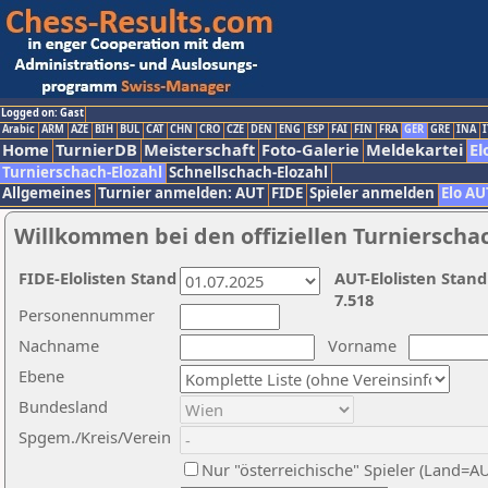
Logged on: Gast
Arabic
ARM
AZE
BIH
BUL
CAT
CHN
CRO
CZE
DEN
ENG
ESP
FAI
FIN
FRA
GER
GRE
INA
I
Home
TurnierDB
Meisterschaft
Foto-Galerie
Meldekartei
El
Turnierschach-Elozahl
Schnellschach-Elozahl
Allgemeines
Turnier anmelden: AUT
FIDE
Spieler anmelden
Elo AU
Willkommen bei den offiziellen Turnierscha
FIDE-Elolisten Stand
AUT-Elolisten Stand
7.518
Personennummer
Nachname
Vorname
Ebene
Bundesland
Spgem./Kreis/Verein
Nur "österreichische" Spieler (Land=A