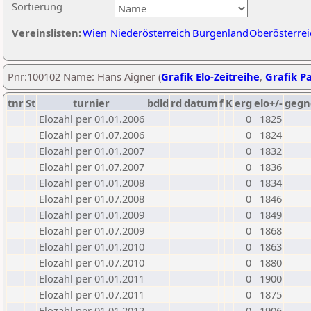
Sortierung
Vereinslisten:
Wien
Niederösterreich
Burgenland
Oberösterrei
Pnr:100102 Name: Hans Aigner (
Grafik Elo-Zeitreihe
,
Grafik Pa
tnr
St
turnier
bdld
rd
datum
f
K
erg
elo+/-
gegn
Elozahl per 01.01.2006
0
1825
Elozahl per 01.07.2006
0
1824
Elozahl per 01.01.2007
0
1832
Elozahl per 01.07.2007
0
1836
Elozahl per 01.01.2008
0
1834
Elozahl per 01.07.2008
0
1846
Elozahl per 01.01.2009
0
1849
Elozahl per 01.07.2009
0
1868
Elozahl per 01.01.2010
0
1863
Elozahl per 01.07.2010
0
1880
Elozahl per 01.01.2011
0
1900
Elozahl per 01.07.2011
0
1875
Elozahl per 01.01.2012
0
1906