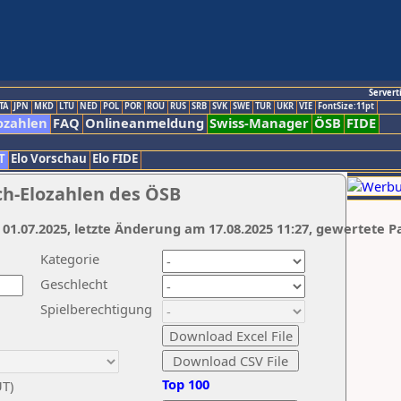
Servert
TA
JPN
MKD
LTU
NED
POL
POR
ROU
RUS
SRB
SVK
SWE
TUR
UKR
VIE
FontSize:11pt
ozahlen
FAQ
Onlineanmeldung
Swiss-Manager
ÖSB
FIDE
T
Elo Vorschau
Elo FIDE
ch-Elozahlen des ÖSB
 01.07.2025, letzte Änderung am 17.08.2025 11:27, gewertete P
Kategorie
Geschlecht
Spielberechtigung
Top 100
UT)