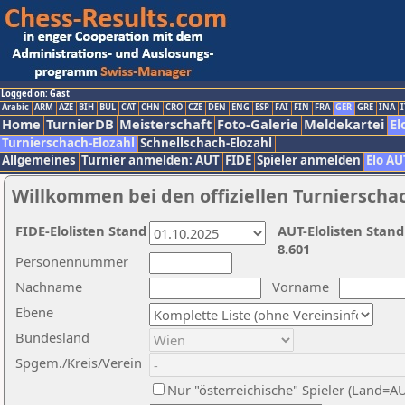
Logged on: Gast
Arabic
ARM
AZE
BIH
BUL
CAT
CHN
CRO
CZE
DEN
ENG
ESP
FAI
FIN
FRA
GER
GRE
INA
I
Home
TurnierDB
Meisterschaft
Foto-Galerie
Meldekartei
El
Turnierschach-Elozahl
Schnellschach-Elozahl
Allgemeines
Turnier anmelden: AUT
FIDE
Spieler anmelden
Elo AU
Willkommen bei den offiziellen Turnierscha
FIDE-Elolisten Stand
AUT-Elolisten Stand
8.601
Personennummer
Nachname
Vorname
Ebene
Bundesland
Spgem./Kreis/Verein
Nur "österreichische" Spieler (Land=A