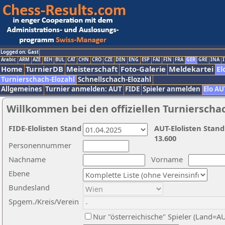
Logged on: Gast
Arabic
ARM
AZE
BIH
BUL
CAT
CHN
CRO
CZE
DEN
ENG
ESP
FAI
FIN
FRA
GER
GRE
INA
I
Home
TurnierDB
Meisterschaft
Foto-Galerie
Meldekartei
El
Turnierschach-Elozahl
Schnellschach-Elozahl
Allgemeines
Turnier anmelden: AUT
FIDE
Spieler anmelden
Elo AU
Willkommen bei den offiziellen Turnierscha
FIDE-Elolisten Stand
AUT-Elolisten Stand
13.600
Personennummer
Nachname
Vorname
Ebene
Bundesland
Spgem./Kreis/Verein
Nur "österreichische" Spieler (Land=A