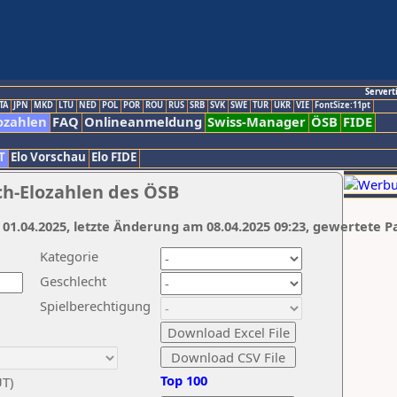
Servert
TA
JPN
MKD
LTU
NED
POL
POR
ROU
RUS
SRB
SVK
SWE
TUR
UKR
VIE
FontSize:11pt
ozahlen
FAQ
Onlineanmeldung
Swiss-Manager
ÖSB
FIDE
T
Elo Vorschau
Elo FIDE
ch-Elozahlen des ÖSB
 01.04.2025, letzte Änderung am 08.04.2025 09:23, gewertete P
Kategorie
Geschlecht
Spielberechtigung
Top 100
UT)