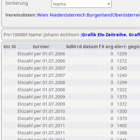
Sortierung
Vereinslisten:
Wien
Niederösterreich
Burgenland
Oberösterrei
Pnr:100089 Name: Johann Aichhorn (
Grafik Elo-Zeitreihe
,
Grafi
tnr
St
turnier
bdld
rd
datum
f
K
erg
elo+/-
gegn
Elozahl per 01.01.2006
0
1259
Elozahl per 01.07.2006
0
1272
Elozahl per 01.01.2007
0
1243
Elozahl per 01.07.2007
0
1243
Elozahl per 01.01.2008
0
1299
Elozahl per 01.07.2008
0
1322
Elozahl per 01.01.2009
0
1375
Elozahl per 01.07.2009
0
1372
Elozahl per 01.01.2010
0
1350
Elozahl per 01.07.2010
0
1373
Elozahl per 01.01.2011
0
1402
Elozahl per 01.07.2011
0
1388
Elozahl per 01.01.2012
0
1441