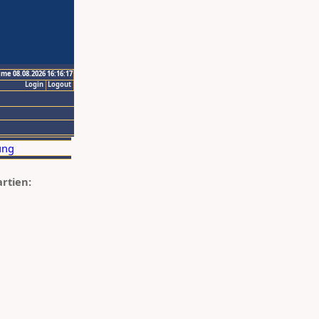
ime 08.08.2026 16:16:17
Login
Logout
artien: