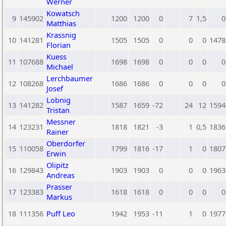
Werner
Kowatsch
9
145902
1200
1200
0
7
1,5
0
Matthias
Krassnig
10
141281
1505
1505
0
0
0
1478
Florian
Kuess
11
107688
1698
1698
0
0
0
0
Michael
Lerchbaumer
12
108268
1686
1686
0
0
0
0
Josef
Lobnig
13
141282
1587
1659
-72
24
12
1594
Tristan
Messner
14
123231
1818
1821
-3
1
0,5
1836
Rainer
Oberdorfer
15
110058
1799
1816
-17
1
0
1807
Erwin
Olipitz
16
129843
1903
1903
0
0
0
1963
Andreas
Prasser
17
123383
1618
1618
0
0
0
0
Markus
18
111356
Puff Leo
1942
1953
-11
1
0
1977