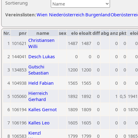
Sortierung
Vereinslisten:
Wien
Niederösterreich
Burgenland
Oberösterrei
Nr.
pnr
name
sex
elo
eloalt
diff
abg
anz
pkt
eloi
Christiansen
1
101621
1487
1487
0
0
0
0
Willi
2
144041
Desch Lukas
0
0
0
0
0
0
Gutschi
3
134853
1200
1200
0
0
0
0
Sebastian
4
104938
Held Fabian
1565
1565
0
0
0
0
Hierreich
5
105060
1892
1892
0
1
0,5
1941
Gerhard
6
106194
Kalles Gernot
1809
1809
0
0
0
1870
7
106196
Kalles Leo
1605
1605
0
0
0
0
Kienzl
8
106583
1799
1799
0
0
0
1865