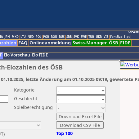
Servert
TA
JPN
MKD
LTU
NED
POL
POR
ROU
RUS
SRB
SVK
SWE
TUR
UKR
VIE
FontSize:11pt
ozahlen
FAQ
Onlineanmeldung
Swiss-Manager
ÖSB
FIDE
T
Elo Vorschau
Elo FIDE
ch-Elozahlen des ÖSB
 01.10.2025, letzte Änderung am 01.10.2025 09:19, gewertete P
Kategorie
Geschlecht
Spielberechtigung
Top 100
UT)