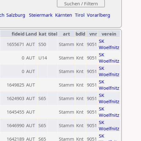
ch
Salzburg
Steiermark
Kärnten
Tirol
Vorarlberg
fideid
Land
kat
titel
art
bdld
vnr
verein
SK
1655671
AUT
S50
Stamm
Knt
9051
Woelfnitz
SK
0
AUT
U14
Stamm
Knt
9051
Woelfnitz
SK
0
AUT
Stamm
Knt
9051
Woelfnitz
SK
1649825
AUT
Stamm
Knt
9051
Woelfnitz
SK
1624903
AUT
S65
Stamm
Knt
9051
Woelfnitz
SK
1645455
AUT
Stamm
Knt
9051
Woelfnitz
SK
1646990
AUT
S65
Stamm
Knt
9051
Woelfnitz
SK
1642189
AUT
S65
Stamm
Knt
9051