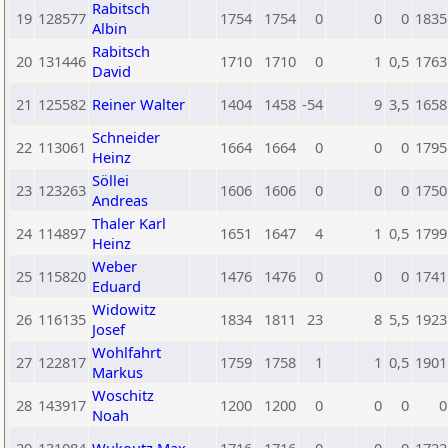
Rabitsch
19
128577
1754
1754
0
0
0
1835
Albin
Rabitsch
20
131446
1710
1710
0
1
0,5
1763
David
21
125582
Reiner Walter
1404
1458
-54
9
3,5
1658
Schneider
22
113061
1664
1664
0
0
0
1795
Heinz
Söllei
23
123263
1606
1606
0
0
0
1750
Andreas
Thaler Karl
24
114897
1651
1647
4
1
0,5
1799
Heinz
Weber
25
115820
1476
1476
0
0
0
1741
Eduard
Widowitz
26
116135
1834
1811
23
8
5,5
1923
Josef
Wohlfahrt
27
122817
1759
1758
1
1
0,5
1901
Markus
Woschitz
28
143917
1200
1200
0
0
0
0
Noah