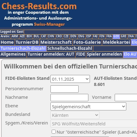
Logged on: Gast
Arabic
ARM
AZE
BIH
BUL
CAT
CHN
CRO
CZE
DEN
ENG
ESP
FAI
FIN
FRA
GER
GRE
INA
I
Home
TurnierDB
Meisterschaft
Foto-Galerie
Meldekartei
El
Turnierschach-Elozahl
Schnellschach-Elozahl
Allgemeines
Turnier anmelden: AUT
FIDE
Spieler anmelden
Elo AU
Willkommen bei den offiziellen Turnierscha
FIDE-Elolisten Stand
AUT-Elolisten Stand
8.601
Personennummer
Nachname
Vorname
Ebene
Bundesland
Spgem./Kreis/Verein
Nur "österreichische" Spieler (Land=A