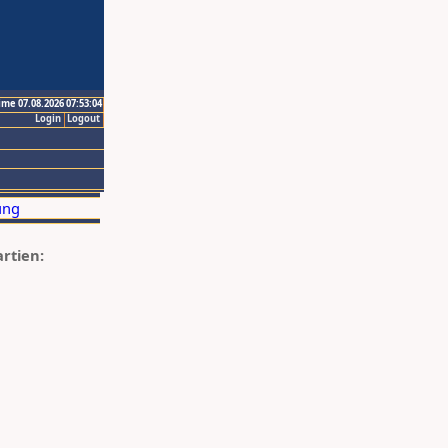
ime 07.08.2026 07:53:04
Login
Logout
artien: