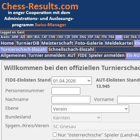
Logged on: Gast
Arabic
ARM
AZE
BIH
BUL
CAT
CHN
CRO
CZE
DEN
ENG
ESP
FAI
FIN
FRA
GER
GRE
INA
I
Home
TurnierDB
Meisterschaft
Foto-Galerie
Meldekartei
El
Turnierschach-Elozahl
Schnellschach-Elozahl
Allgemeines
Turnier anmelden: AUT
FIDE
Spieler anmelden
Elo AU
Willkommen bei den offiziellen Turnierscha
FIDE-Elolisten Stand
AUT-Elolisten Stand
13.945
Personennummer
Nachname
Vorname
Ebene
Bundesland
Spgem./Kreis/Verein
Nur "österreichische" Spieler (Land=A