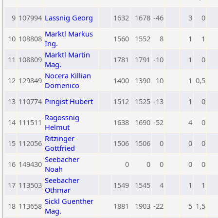
9
107994
Lassnig Georg
1632
1678
-46
3
0
Marktl Markus
10
108808
1560
1552
8
1
1
Ing.
Marktl Martin
11
108809
1781
1791
-10
1
0
Mag.
Nocera Killian
12
129849
1400
1390
10
1
0,5
Domenico
13
110774
Pingist Hubert
1512
1525
-13
1
0
Ragossnig
14
111511
1638
1690
-52
4
0
Helmut
Ritzinger
15
112056
1506
1506
0
0
0
Gottfried
Seebacher
16
149430
0
0
0
0
0
Noah
Seebacher
17
113503
1549
1545
4
1
1
Othmar
Sickl Guenther
18
113658
1881
1903
-22
5
1,5
Mag.