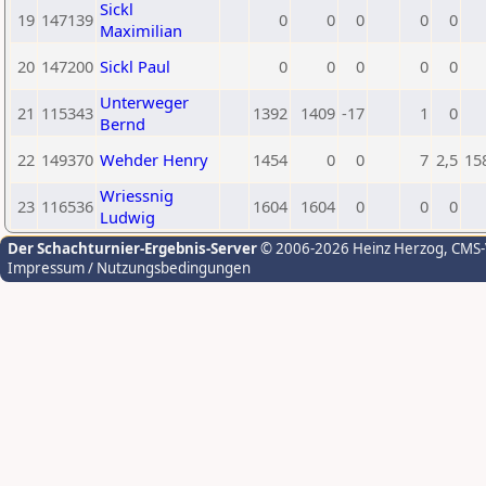
Sickl
19
147139
0
0
0
0
0
Maximilian
20
147200
Sickl Paul
0
0
0
0
0
Unterweger
21
115343
1392
1409
-17
1
0
Bernd
22
149370
Wehder Henry
1454
0
0
7
2,5
15
Wriessnig
23
116536
1604
1604
0
0
0
Ludwig
Der Schachturnier-Ergebnis-Server
© 2006-2026 Heinz Herzog
, CMS
Impressum / Nutzungsbedingungen