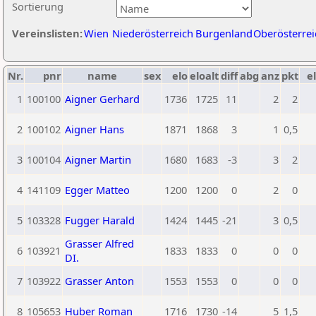
Sortierung
Vereinslisten:
Wien
Niederösterreich
Burgenland
Oberösterrei
Nr.
pnr
name
sex
elo
eloalt
diff
abg
anz
pkt
el
1
100100
Aigner Gerhard
1736
1725
11
2
2
2
100102
Aigner Hans
1871
1868
3
1
0,5
3
100104
Aigner Martin
1680
1683
-3
3
2
4
141109
Egger Matteo
1200
1200
0
2
0
5
103328
Fugger Harald
1424
1445
-21
3
0,5
Grasser Alfred
6
103921
1833
1833
0
0
0
DI.
7
103922
Grasser Anton
1553
1553
0
0
0
8
105653
Huber Roman
1716
1730
-14
5
1,5