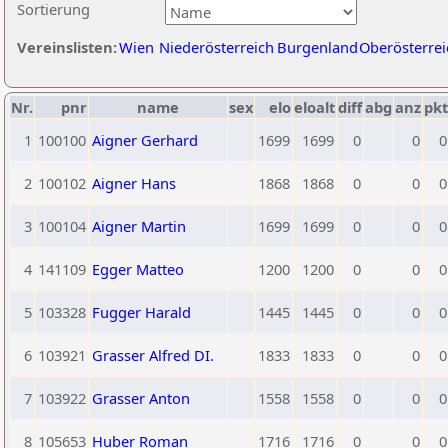
Sortierung
Vereinslisten:
Wien
Niederösterreich
Burgenland
Oberösterrei
Nr.
pnr
name
sex
elo
eloalt
diff
abg
anz
pkt
1
100100
Aigner Gerhard
1699
1699
0
0
0
2
100102
Aigner Hans
1868
1868
0
0
0
3
100104
Aigner Martin
1699
1699
0
0
0
4
141109
Egger Matteo
1200
1200
0
0
0
5
103328
Fugger Harald
1445
1445
0
0
0
6
103921
Grasser Alfred DI.
1833
1833
0
0
0
7
103922
Grasser Anton
1558
1558
0
0
0
8
105653
Huber Roman
1716
1716
0
0
0