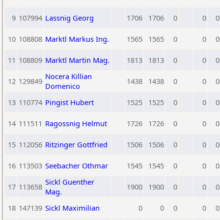
9
107994
Lassnig Georg
1706
1706
0
0
0
10
108808
Marktl Markus Ing.
1565
1565
0
0
0
11
108809
Marktl Martin Mag.
1813
1813
0
0
0
Nocera Killian
12
129849
1438
1438
0
0
0
Domenico
13
110774
Pingist Hubert
1525
1525
0
0
0
14
111511
Ragossnig Helmut
1726
1726
0
0
0
15
112056
Ritzinger Gottfried
1506
1506
0
0
0
16
113503
Seebacher Othmar
1545
1545
0
0
0
Sickl Guenther
17
113658
1900
1900
0
0
0
Mag.
18
147139
Sickl Maximilian
0
0
0
0
0