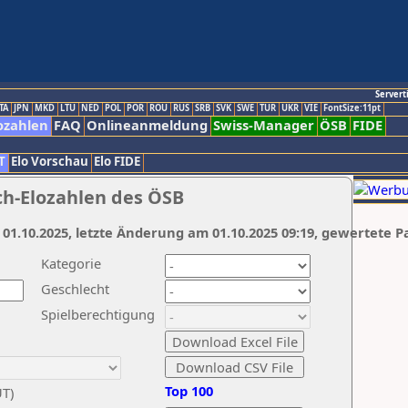
Servert
TA
JPN
MKD
LTU
NED
POL
POR
ROU
RUS
SRB
SVK
SWE
TUR
UKR
VIE
FontSize:11pt
ozahlen
FAQ
Onlineanmeldung
Swiss-Manager
ÖSB
FIDE
T
Elo Vorschau
Elo FIDE
ch-Elozahlen des ÖSB
 01.10.2025, letzte Änderung am 01.10.2025 09:19, gewertete P
Kategorie
Geschlecht
Spielberechtigung
Top 100
UT)