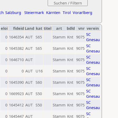
ch
Salzburg
Steiermark
Kärnten
Tirol
Vorarlberg
eloi
fideid
Land
kat
titel
art
bdld
vnr
verein
SC
0
1646354
AUT
S65
Stamm
Knt
9075
Gnesau
SC
0
1645382
AUT
S65
Stamm
Knt
9075
Gnesau
SC
0
1646710
AUT
Stamm
Knt
9075
Gnesau
SC
0
0
AUT
U16
Stamm
Knt
9075
Gnesau
SC
0
1645390
AUT
S60
Stamm
Knt
9075
Gnesau
SC
0
1669923
AUT
S50
Stamm
Knt
9075
Gnesau
SC
0
1645412
AUT
S50
Stamm
Knt
9075
Gnesau
SC
0
1645447
AUT
Stamm
Knt
9075