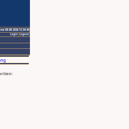
ime 09.08.2026 12:34:45
Login
Logout
artien: