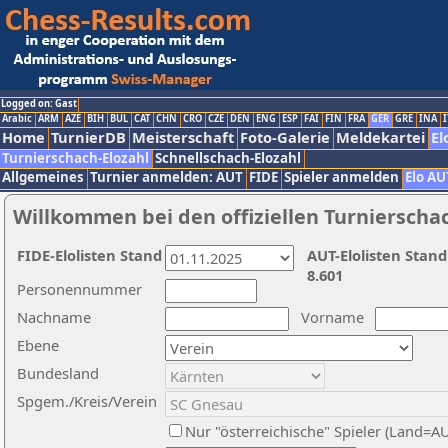
Logged on: Gast
Arabic
ARM
AZE
BIH
BUL
CAT
CHN
CRO
CZE
DEN
ENG
ESP
FAI
FIN
FRA
GER
GRE
INA
I
Home
TurnierDB
Meisterschaft
Foto-Galerie
Meldekartei
El
Turnierschach-Elozahl
Schnellschach-Elozahl
Allgemeines
Turnier anmelden: AUT
FIDE
Spieler anmelden
Elo AU
Willkommen bei den offiziellen Turnierscha
FIDE-Elolisten Stand
AUT-Elolisten Stand
8.601
Personennummer
Nachname
Vorname
Ebene
Bundesland
Spgem./Kreis/Verein
Nur "österreichische" Spieler (Land=A