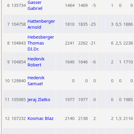
Gasser
6
135734
1464
1469
-5
1
0
0
Gabriel
Hattenberger
7
104758
1810
1835
-25
3
0,5
1886
Arnold
Hebesberger
8
104843
Thomas
2241
2262
-21
6
2,5
2238
DI.Dr.
Hedenik
9
104854
1640
1646
-6
2
1
1710
Robert
Hedenik
10
129840
0
0
0
0
0
0
Samuel
11
105985
Jeraj Zlatko
1977
1977
0
0
0
1985
12
107232
Kosmac Blaz
2140
2138
2
2
1,5
2116