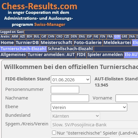
Logged on: Gast
Arabic
ARM
AZE
BIH
BUL
CAT
CHN
CRO
CZE
DEN
ENG
ESP
FAI
FIN
FRA
GER
GRE
INA
I
Home
TurnierDB
Meisterschaft
Foto-Galerie
Meldekartei
El
Turnierschach-Elozahl
Schnellschach-Elozahl
Allgemeines
Turnier anmelden: AUT
FIDE
Spieler anmelden
Elo AU
Willkommen bei den offiziellen Turnierscha
FIDE-Elolisten Stand
AUT-Elolisten Stand
13.945
Personennummer
Nachname
Vorname
Ebene
Bundesland
Spgem./Kreis/Verein
Nur "österreichische" Spieler (Land=A