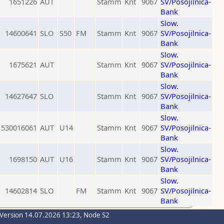
1651226
AUT
Stamm
Knt
9067
SV/Posojilnica-
Bank
Slow.
14600641
SLO
S50
FM
Stamm
Knt
9067
SV/Posojilnica-
Bank
Slow.
1675621
AUT
Stamm
Knt
9067
SV/Posojilnica-
Bank
Slow.
14627647
SLO
Stamm
Knt
9067
SV/Posojilnica-
Bank
Slow.
530016061
AUT
U14
Stamm
Knt
9067
SV/Posojilnica-
Bank
Slow.
1698150
AUT
U16
Stamm
Knt
9067
SV/Posojilnica-
Bank
Slow.
14602814
SLO
FM
Stamm
Knt
9067
SV/Posojilnica-
Bank
-Version 14.07.2026 13:23, Node S2