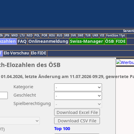
Servert
TA
JPN
MKD
LTU
NED
POL
POR
ROU
RUS
SRB
SVK
SWE
TUR
UKR
VIE
FontSize:11pt
ozahlen
FAQ
Onlineanmeldung
Swiss-Manager
ÖSB
FIDE
T
Elo Vorschau
Elo FIDE
ch-Elozahlen des ÖSB
 01.04.2026, letzte Änderung am 11.07.2026 09:29, gewertete P
Kategorie
Geschlecht
Spielberechtigung
Top 100
UT)