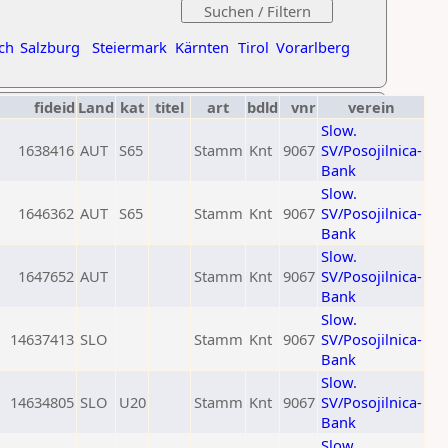
ch
Salzburg
Steiermark
Kärnten
Tirol
Vorarlberg
fideid
Land
kat
titel
art
bdld
vnr
verein
Slow.
1638416
AUT
S65
Stamm
Knt
9067
SV/Posojilnica-
Bank
Slow.
1646362
AUT
S65
Stamm
Knt
9067
SV/Posojilnica-
Bank
Slow.
1647652
AUT
Stamm
Knt
9067
SV/Posojilnica-
Bank
Slow.
14637413
SLO
Stamm
Knt
9067
SV/Posojilnica-
Bank
Slow.
14634805
SLO
U20
Stamm
Knt
9067
SV/Posojilnica-
Bank
Slow.