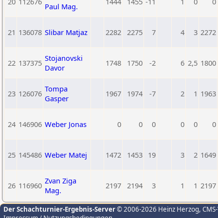
20
112676
1444
1455
-11
1
0
0
Paul Mag.
21
136078
Slibar Matjaz
2282
2275
7
4
3
2272
Stojanovski
22
137375
1748
1750
-2
6
2,5
1800
Davor
Tompa
23
126076
1967
1974
-7
2
1
1963
Gasper
24
146906
Weber Jonas
0
0
0
0
0
0
25
145486
Weber Matej
1472
1453
19
3
2
1649
Zvan Ziga
26
116960
2197
2194
3
1
1
2197
Mag.
Der Schachturnier-Ergebnis-Server
© 2006-2026 Heinz Herzog
, CMS