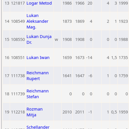
13
121817
Logar Metod
1986
1966
20
4
3
1999
Lukan
14
108549
Aleksander
1873
1869
4
2
1
1923
Mag.
Lukan Dunja
15
108550
w
1908
1908
0
0
0
1988
Dr.
16
108551
Lukan Iwan
1659
1673
-14
4
1,5
1735
Reichmann
17
111738
1641
1647
-6
1
0
1759
Rupert
Reichmann
18
111739
0
0
0
0
0
0
Stefan
Rozman
19
112218
2010
2011
-1
1
0,5
1959
Mitja
Schellander