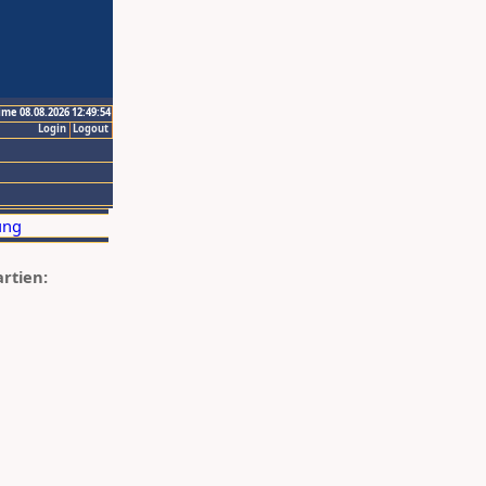
ime 08.08.2026 12:49:54
Login
Logout
artien: