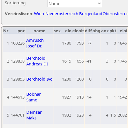
Sortierung
Vereinslisten:
Wien
Niederösterreich
Burgenland
Oberösterrei
Nr.
pnr
name
sex
elo
eloalt
diff
abg
anz
pkt
eloi
Amrusch
1
100226
1786
1793
-7
1
0
1846
Josef Dr.
Berchtold
2
129838
1615
1656
-41
3
0
1746
Andreas DI
3
129853
Berchtold Ivo
1200
1200
0
0
0
0
Bobnar
4
144613
1927
1913
14
1
1
1942
Samo
Demsar
5
144701
1932
1928
4
4
1,5
2082
Maks