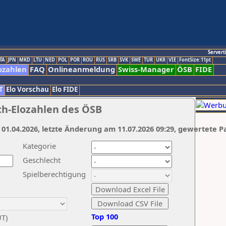
Servert
TA
JPN
MKD
LTU
NED
POL
POR
ROU
RUS
SRB
SVK
SWE
TUR
UKR
VIE
FontSize:11pt
ozahlen
FAQ
Onlineanmeldung
Swiss-Manager
ÖSB
FIDE
T
Elo Vorschau
Elo FIDE
ch-Elozahlen des ÖSB
 01.04.2026, letzte Änderung am 11.07.2026 09:29, gewertete P
Kategorie
Geschlecht
Spielberechtigung
Top 100
UT)