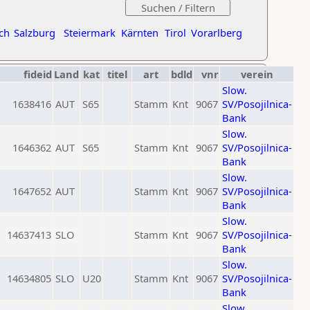
ch
Salzburg
Steiermark
Kärnten
Tirol
Vorarlberg
fideid
Land
kat
titel
art
bdld
vnr
verein
Slow.
1638416
AUT
S65
Stamm
Knt
9067
SV/Posojilnica-
Bank
Slow.
1646362
AUT
S65
Stamm
Knt
9067
SV/Posojilnica-
Bank
Slow.
1647652
AUT
Stamm
Knt
9067
SV/Posojilnica-
Bank
Slow.
14637413
SLO
Stamm
Knt
9067
SV/Posojilnica-
Bank
Slow.
14634805
SLO
U20
Stamm
Knt
9067
SV/Posojilnica-
Bank
Slow.