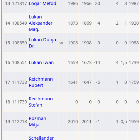
13
121817
Logar Metod
1986
1966
20
4
3
1987
Lukan
14
108549
Aleksander
1873
1869
4
2
1
1920
Mag.
Lukan Dunja
15
108550
w
1908
1908
0
0
0
1988
Dr.
16
108551
Lukan Iwan
1659
1673
-14
4
1,5
1739
Reichmann
17
111738
1641
1647
-6
1
0
1759
Rupert
Reichmann
18
111739
0
0
0
0
0
0
Stefan
Rozman
19
112218
2010
2011
-1
1
0,5
1959
Mitja
Schellander