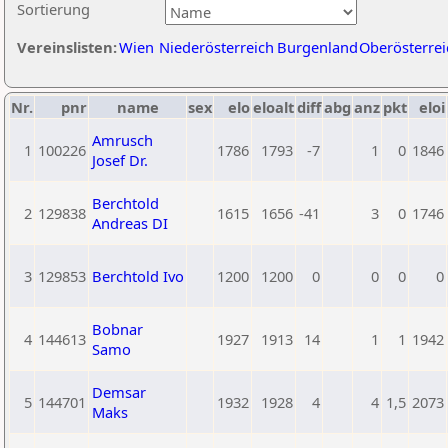
Sortierung
Vereinslisten:
Wien
Niederösterreich
Burgenland
Oberösterrei
Nr.
pnr
name
sex
elo
eloalt
diff
abg
anz
pkt
eloi
Amrusch
1
100226
1786
1793
-7
1
0
1846
Josef Dr.
Berchtold
2
129838
1615
1656
-41
3
0
1746
Andreas DI
3
129853
Berchtold Ivo
1200
1200
0
0
0
0
Bobnar
4
144613
1927
1913
14
1
1
1942
Samo
Demsar
5
144701
1932
1928
4
4
1,5
2073
Maks