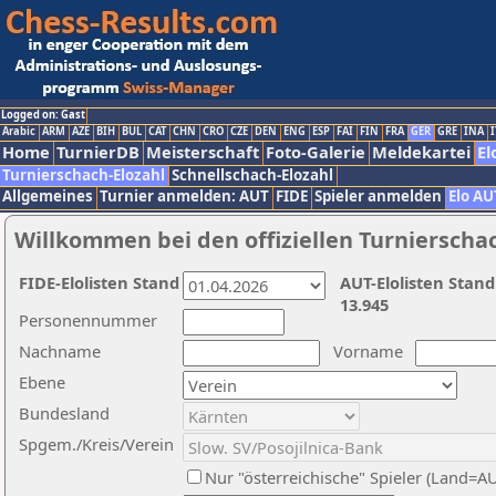
Logged on: Gast
Arabic
ARM
AZE
BIH
BUL
CAT
CHN
CRO
CZE
DEN
ENG
ESP
FAI
FIN
FRA
GER
GRE
INA
I
Home
TurnierDB
Meisterschaft
Foto-Galerie
Meldekartei
El
Turnierschach-Elozahl
Schnellschach-Elozahl
Allgemeines
Turnier anmelden: AUT
FIDE
Spieler anmelden
Elo AU
Willkommen bei den offiziellen Turnierscha
FIDE-Elolisten Stand
AUT-Elolisten Stand
13.945
Personennummer
Nachname
Vorname
Ebene
Bundesland
Spgem./Kreis/Verein
Nur "österreichische" Spieler (Land=A