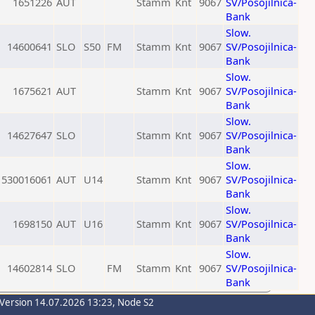
1651226
AUT
Stamm
Knt
9067
SV/Posojilnica-
Bank
Slow.
14600641
SLO
S50
FM
Stamm
Knt
9067
SV/Posojilnica-
Bank
Slow.
1675621
AUT
Stamm
Knt
9067
SV/Posojilnica-
Bank
Slow.
14627647
SLO
Stamm
Knt
9067
SV/Posojilnica-
Bank
Slow.
530016061
AUT
U14
Stamm
Knt
9067
SV/Posojilnica-
Bank
Slow.
1698150
AUT
U16
Stamm
Knt
9067
SV/Posojilnica-
Bank
Slow.
14602814
SLO
FM
Stamm
Knt
9067
SV/Posojilnica-
Bank
-Version 14.07.2026 13:23, Node S2