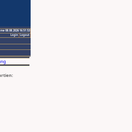
ime 08.08.2026 16:51:53
Login
Logout
artien: