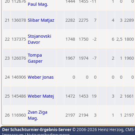
20
112676
1444
1455
-11
1
0
0
Paul Mag.
21
136078
Slibar Matjaz
2282
2275
7
4
3
2289
Stojanovski
22
137375
1748
1750
-2
6
2,5
1800
Davor
Tompa
23
126076
1967
1974
-7
2
1
1960
Gasper
24
146906
Weber Jonas
0
0
0
0
0
0
25
145486
Weber Matej
1472
1453
19
3
2
1661
Zvan Ziga
26
116960
2197
2194
3
1
1
2197
Mag.
Der Schachturnier-Ergebnis-Server
© 2006-2026 Heinz Herzog
, CMS