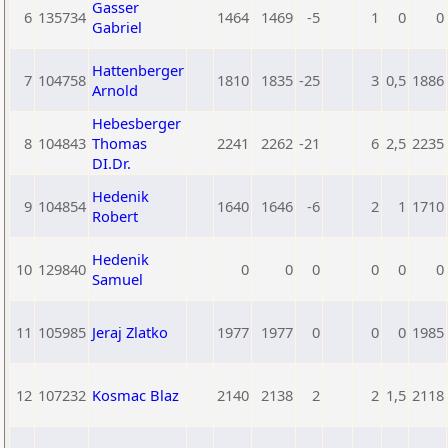
Gasser
6
135734
1464
1469
-5
1
0
0
Gabriel
Hattenberger
7
104758
1810
1835
-25
3
0,5
1886
Arnold
Hebesberger
8
104843
Thomas
2241
2262
-21
6
2,5
2235
DI.Dr.
Hedenik
9
104854
1640
1646
-6
2
1
1710
Robert
Hedenik
10
129840
0
0
0
0
0
0
Samuel
11
105985
Jeraj Zlatko
1977
1977
0
0
0
1985
12
107232
Kosmac Blaz
2140
2138
2
2
1,5
2118