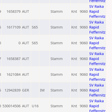
Feffernitz
SV Raika
9
1658379
AUT
Stamm
Knt
9060
Rapid
Feffernitz
SV Raika
6
1617109
AUT
S65
Stamm
Knt
9060
Rapid
Feffernitz
SV Raika
0
0
AUT
S65
Stamm
Knt
9060
Rapid
Feffernitz
SV Raika
7
1658387
AUT
Stamm
Knt
9060
Rapid
Feffernitz
SV Raika
8
1621084
AUT
Stamm
Knt
9060
Rapid
Feffernitz
SV Raika
5
12942839
GER
IM
Stamm
Knt
9060
Rapid
Feffernitz
SV Raika
0
530014506
AUT
U16
Stamm
Knt
9060
Rapid
Feffernitz