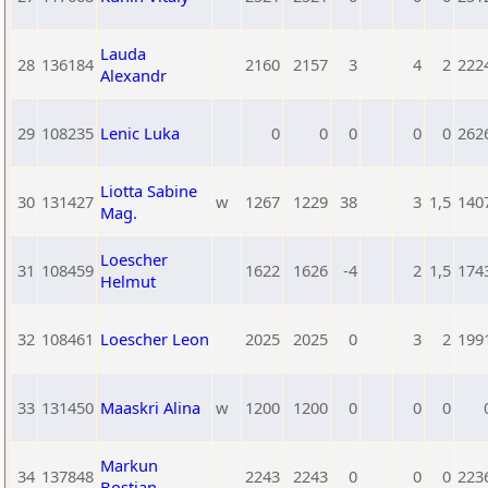
Lauda
28
136184
2160
2157
3
4
2
222
Alexandr
29
108235
Lenic Luka
0
0
0
0
0
262
Liotta Sabine
30
131427
w
1267
1229
38
3
1,5
140
Mag.
Loescher
31
108459
1622
1626
-4
2
1,5
174
Helmut
32
108461
Loescher Leon
2025
2025
0
3
2
199
33
131450
Maaskri Alina
w
1200
1200
0
0
0
Markun
34
137848
2243
2243
0
0
0
223
Bostjan