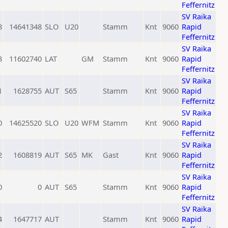
Feffernitz
SV Raika
8
14641348
SLO
U20
Stamm
Knt
9060
Rapid
Feffernitz
SV Raika
3
11602740
LAT
GM
Stamm
Knt
9060
Rapid
Feffernitz
SV Raika
1
1628755
AUT
S65
Stamm
Knt
9060
Rapid
Feffernitz
SV Raika
0
14625520
SLO
U20
WFM
Stamm
Knt
9060
Rapid
Feffernitz
SV Raika
2
1608819
AUT
S65
MK
Gast
Knt
9060
Rapid
Feffernitz
SV Raika
0
0
AUT
S65
Stamm
Knt
9060
Rapid
Feffernitz
SV Raika
4
1647717
AUT
Stamm
Knt
9060
Rapid