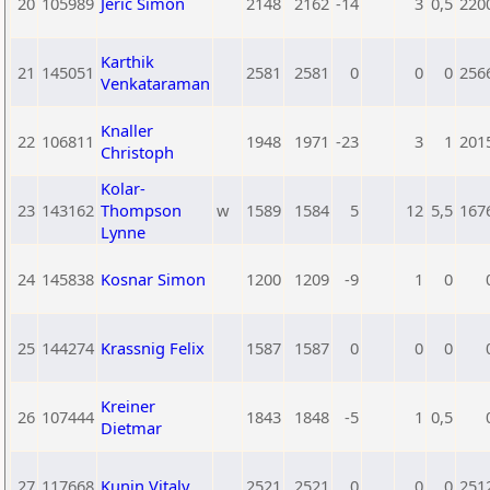
20
105989
Jeric Simon
2148
2162
-14
3
0,5
220
Karthik
21
145051
2581
2581
0
0
0
256
Venkataraman
Knaller
22
106811
1948
1971
-23
3
1
201
Christoph
Kolar-
23
143162
Thompson
w
1589
1584
5
12
5,5
167
Lynne
24
145838
Kosnar Simon
1200
1209
-9
1
0
25
144274
Krassnig Felix
1587
1587
0
0
0
Kreiner
26
107444
1843
1848
-5
1
0,5
Dietmar
27
117668
Kunin Vitaly
2521
2521
0
0
0
251