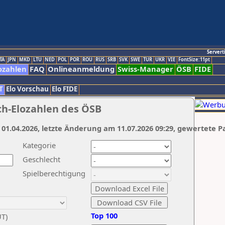
Servert
TA
JPN
MKD
LTU
NED
POL
POR
ROU
RUS
SRB
SVK
SWE
TUR
UKR
VIE
FontSize:11pt
ozahlen
FAQ
Onlineanmeldung
Swiss-Manager
ÖSB
FIDE
T
Elo Vorschau
Elo FIDE
ch-Elozahlen des ÖSB
 01.04.2026, letzte Änderung am 11.07.2026 09:29, gewertete P
Kategorie
Geschlecht
Spielberechtigung
Top 100
UT)