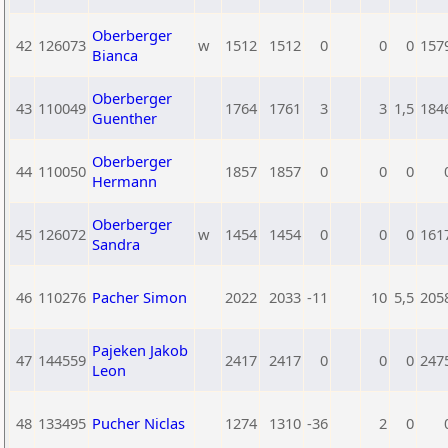
Oberberger
42
126073
w
1512
1512
0
0
0
157
Bianca
Oberberger
43
110049
1764
1761
3
3
1,5
184
Guenther
Oberberger
44
110050
1857
1857
0
0
0
Hermann
Oberberger
45
126072
w
1454
1454
0
0
0
161
Sandra
46
110276
Pacher Simon
2022
2033
-11
10
5,5
205
Pajeken Jakob
47
144559
2417
2417
0
0
0
247
Leon
48
133495
Pucher Niclas
1274
1310
-36
2
0