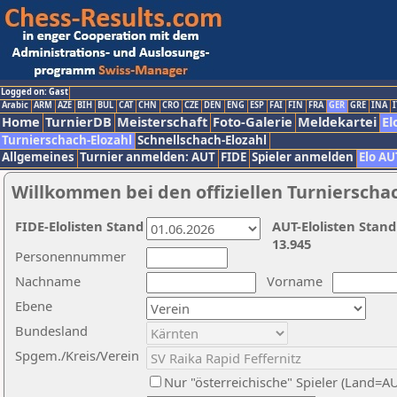
Logged on: Gast
Arabic
ARM
AZE
BIH
BUL
CAT
CHN
CRO
CZE
DEN
ENG
ESP
FAI
FIN
FRA
GER
GRE
INA
I
Home
TurnierDB
Meisterschaft
Foto-Galerie
Meldekartei
El
Turnierschach-Elozahl
Schnellschach-Elozahl
Allgemeines
Turnier anmelden: AUT
FIDE
Spieler anmelden
Elo AU
Willkommen bei den offiziellen Turnierscha
FIDE-Elolisten Stand
AUT-Elolisten Stand
13.945
Personennummer
Nachname
Vorname
Ebene
Bundesland
Spgem./Kreis/Verein
Nur "österreichische" Spieler (Land=A