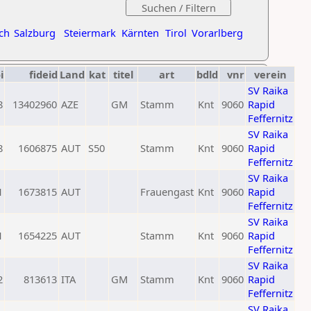
ch
Salzburg
Steiermark
Kärnten
Tirol
Vorarlberg
i
fideid
Land
kat
titel
art
bdld
vnr
verein
SV Raika
8
13402960
AZE
GM
Stamm
Knt
9060
Rapid
Feffernitz
SV Raika
8
1606875
AUT
S50
Stamm
Knt
9060
Rapid
Feffernitz
SV Raika
1
1673815
AUT
Frauengast
Knt
9060
Rapid
Feffernitz
SV Raika
1
1654225
AUT
Stamm
Knt
9060
Rapid
Feffernitz
SV Raika
2
813613
ITA
GM
Stamm
Knt
9060
Rapid
Feffernitz
SV Raika