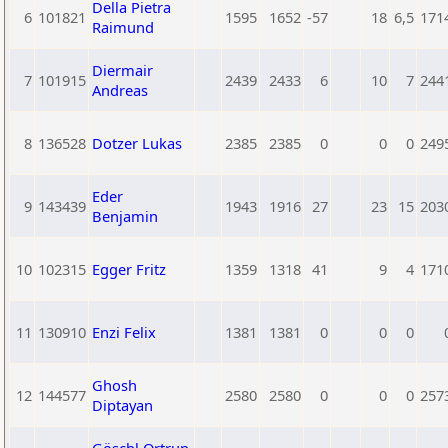
Della Pietra
6
101821
1595
1652
-57
18
6,5
171
Raimund
Diermair
7
101915
2439
2433
6
10
7
244
Andreas
8
136528
Dotzer Lukas
2385
2385
0
0
0
249
Eder
9
143439
1943
1916
27
23
15
203
Benjamin
10
102315
Egger Fritz
1359
1318
41
9
4
171
11
130910
Enzi Felix
1381
1381
0
0
0
Ghosh
12
144577
2580
2580
0
0
0
257
Diptayan