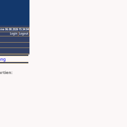
ime 06.08.2026 15:34:04
Login
Logout
artien: