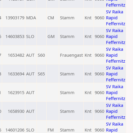
Feffernitz
SV Raika
4
13903179
MDA
CM
Stamm
Knt
9060
Rapid
Feffernitz
SV Raika
6
14603853
SLO
GM
Stamm
Knt
9060
Rapid
Feffernitz
SV Raika
7
1653482
AUT
S60
Frauengast
Knt
9060
Rapid
Feffernitz
SV Raika
3
1633694
AUT
S65
Stamm
Knt
9060
Rapid
Feffernitz
SV Raika
1
1623915
AUT
Stamm
Knt
9060
Rapid
Feffernitz
SV Raika
0
1658930
AUT
Stamm
Knt
9060
Rapid
Feffernitz
SV Raika
6
14601206
SLO
FM
Stamm
Knt
9060
Rapid