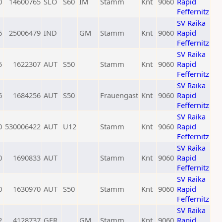
0
14600765
SLO
S60
IM
Stamm
Knt
9060
Rapid
Feffernitz
SV Raika
6
25006479
IND
GM
Stamm
Knt
9060
Rapid
Feffernitz
SV Raika
5
1622307
AUT
S50
Stamm
Knt
9060
Rapid
Feffernitz
SV Raika
6
1684256
AUT
S50
Frauengast
Knt
9060
Rapid
Feffernitz
SV Raika
0
530006422
AUT
U12
Stamm
Knt
9060
Rapid
Feffernitz
SV Raika
0
1690833
AUT
Stamm
Knt
9060
Rapid
Feffernitz
SV Raika
0
1630970
AUT
S50
Stamm
Knt
9060
Rapid
Feffernitz
SV Raika
2
4128737
GER
GM
Stamm
Knt
9060
Rapid