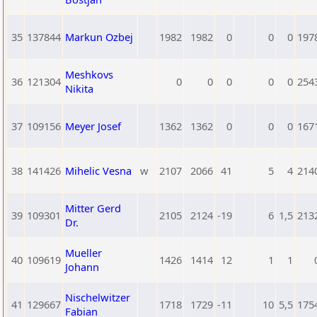
35
137844
Markun Ozbej
1982
1982
0
0
0
197
Meshkovs
36
121304
0
0
0
0
0
254
Nikita
37
109156
Meyer Josef
1362
1362
0
0
0
167
38
141426
Mihelic Vesna
w
2107
2066
41
5
4
214
Mitter Gerd
39
109301
2105
2124
-19
6
1,5
213
Dr.
Mueller
40
109619
1426
1414
12
1
1
Johann
Nischelwitzer
41
129667
1718
1729
-11
10
5,5
175
Fabian