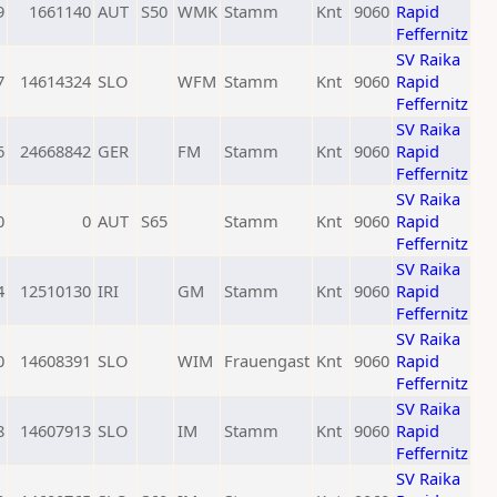
9
1661140
AUT
S50
WMK
Stamm
Knt
9060
Rapid
Feffernitz
SV Raika
7
14614324
SLO
WFM
Stamm
Knt
9060
Rapid
Feffernitz
SV Raika
6
24668842
GER
FM
Stamm
Knt
9060
Rapid
Feffernitz
SV Raika
0
0
AUT
S65
Stamm
Knt
9060
Rapid
Feffernitz
SV Raika
4
12510130
IRI
GM
Stamm
Knt
9060
Rapid
Feffernitz
SV Raika
0
14608391
SLO
WIM
Frauengast
Knt
9060
Rapid
Feffernitz
SV Raika
8
14607913
SLO
IM
Stamm
Knt
9060
Rapid
Feffernitz
SV Raika