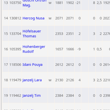
Göschl Ortrun
13
103750
w
1881
1902
-21
8
2,5
192
Mag.
14
130812
Hercog Nusa
w
2071
2071
0
0
0
202
Höfelsauer
15
133704
2353
2351
2
3
2
227
Thomas
Hohenberger
16
105395
1657
1666
-9
1
0,5
Rudolf
17
118506
Idani Pouya
2612
2612
0
0
0
261
18
119479
Janzelj Lara
w
2130
2126
4
3
2,5
221
19
119462
Janzelj Tim
2384
2384
0
0
0
239