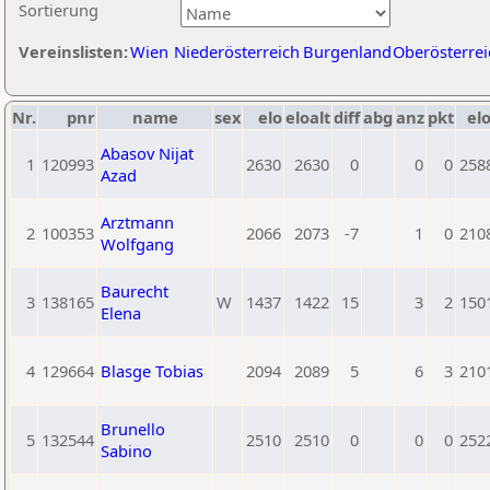
Sortierung
Vereinslisten:
Wien
Niederösterreich
Burgenland
Oberösterrei
Nr.
pnr
name
sex
elo
eloalt
diff
abg
anz
pkt
elo
Abasov Nijat
1
120993
2630
2630
0
0
0
258
Azad
Arztmann
2
100353
2066
2073
-7
1
0
210
Wolfgang
Baurecht
3
138165
W
1437
1422
15
3
2
150
Elena
4
129664
Blasge Tobias
2094
2089
5
6
3
210
Brunello
5
132544
2510
2510
0
0
0
252
Sabino