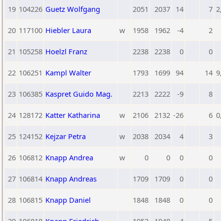
19
104226
Guetz Wolfgang
2051
2037
14
7
2
20
117100
Hiebler Laura
w
1958
1962
-4
2
21
105258
Hoelzl Franz
2238
2238
0
0
22
106251
Kampl Walter
1793
1699
94
14
9
23
106385
Kaspret Guido Mag.
2213
2222
-9
8
24
128172
Katter Katharina
w
2106
2132
-26
6
0
25
124152
Kejzar Petra
w
2038
2034
4
3
26
106812
Knapp Andrea
w
0
0
0
0
27
106814
Knapp Andreas
1709
1709
0
0
28
106815
Knapp Daniel
1848
1848
0
0