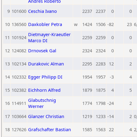
Andres Roberto
9
101600
Ceschia Ivano
2237
2237
0
0
10
136560
Daxkobler Petra
w
1424
1506
-82
23
6
Dietmayer-Kraeutler
11
101924
2259
2259
0
0
Marco DI
12
124082
Drnovsek Gal
2324
2324
0
0
13
102134
Durakovic Alman
2295
2283
12
2
14
102332
Egger Philipp DI
1954
1957
-3
4
15
102382
Eichhorn Alfred
1879
1875
4
5
Glabutschnig
16
114911
1774
1798
-24
2
Werner
17
103664
Glanzer Christian
1219
1233
-14
2
0
18
127626
Grafschafter Bastian
1585
1563
22
4
2