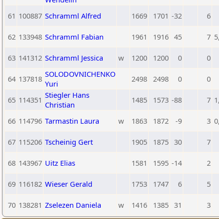
61
100887
Schramml Alfred
1669
1701
-32
6
62
133948
Schramml Fabian
1961
1916
45
7
5
63
141312
Schramml Jessica
w
1200
1200
0
0
SOLODOVNICHENKO
64
137818
2498
2498
0
0
Yuri
Stiegler Hans
65
114351
1485
1573
-88
7
1
Christian
66
114796
Tarmastin Laura
w
1863
1872
-9
3
0
67
115206
Tscheinig Gert
1905
1875
30
7
68
143967
Uitz Elias
1581
1595
-14
2
69
116182
Wieser Gerald
1753
1747
6
5
70
138281
Zselezen Daniela
w
1416
1385
31
3