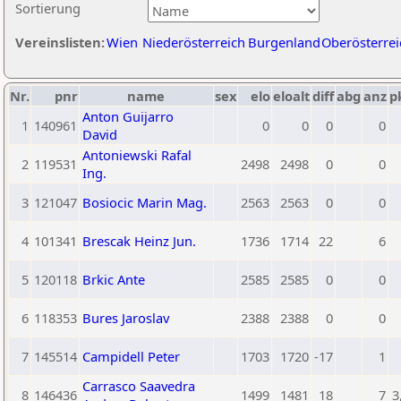
Sortierung
Vereinslisten:
Wien
Niederösterreich
Burgenland
Oberösterrei
Nr.
pnr
name
sex
elo
eloalt
diff
abg
anz
p
Anton Guijarro
1
140961
0
0
0
0
David
Antoniewski Rafal
2
119531
2498
2498
0
0
Ing.
3
121047
Bosiocic Marin Mag.
2563
2563
0
0
4
101341
Brescak Heinz Jun.
1736
1714
22
6
5
120118
Brkic Ante
2585
2585
0
0
6
118353
Bures Jaroslav
2388
2388
0
0
7
145514
Campidell Peter
1703
1720
-17
1
Carrasco Saavedra
8
146436
1499
1481
18
7
3