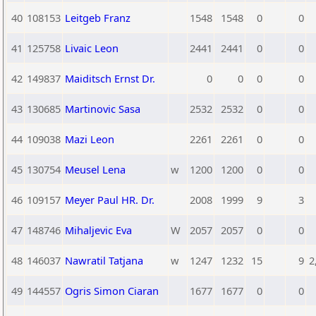
40
108153
Leitgeb Franz
1548
1548
0
0
41
125758
Livaic Leon
2441
2441
0
0
42
149837
Maiditsch Ernst Dr.
0
0
0
0
43
130685
Martinovic Sasa
2532
2532
0
0
44
109038
Mazi Leon
2261
2261
0
0
45
130754
Meusel Lena
w
1200
1200
0
0
46
109157
Meyer Paul HR. Dr.
2008
1999
9
3
47
148746
Mihaljevic Eva
W
2057
2057
0
0
48
146037
Nawratil Tatjana
w
1247
1232
15
9
2
49
144557
Ogris Simon Ciaran
1677
1677
0
0