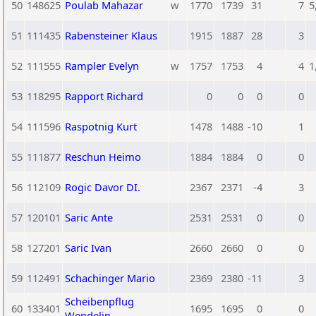
50
148625
Poulab Mahazar
w
1770
1739
31
7
5
51
111435
Rabensteiner Klaus
1915
1887
28
3
52
111555
Rampler Evelyn
w
1757
1753
4
4
1
53
118295
Rapport Richard
0
0
0
0
54
111596
Raspotnig Kurt
1478
1488
-10
1
55
111877
Reschun Heimo
1884
1884
0
0
56
112109
Rogic Davor DI.
2367
2371
-4
3
57
120101
Saric Ante
2531
2531
0
0
58
127201
Saric Ivan
2660
2660
0
0
59
112491
Schachinger Mario
2369
2380
-11
3
Scheibenpflug
60
133401
1695
1695
0
0
Wendelin