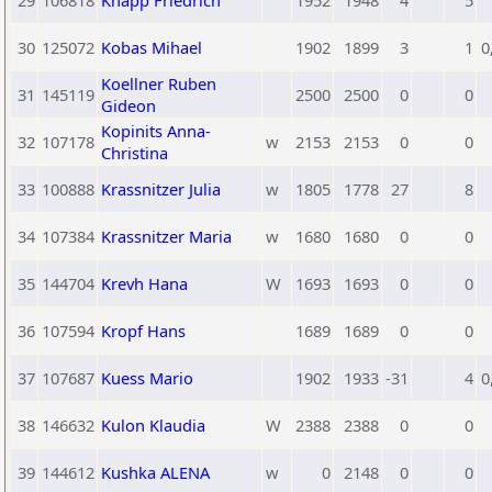
29
106818
Knapp Friedrich
1952
1948
4
5
30
125072
Kobas Mihael
1902
1899
3
1
0
Koellner Ruben
31
145119
2500
2500
0
0
Gideon
Kopinits Anna-
32
107178
w
2153
2153
0
0
Christina
33
100888
Krassnitzer Julia
w
1805
1778
27
8
34
107384
Krassnitzer Maria
w
1680
1680
0
0
35
144704
Krevh Hana
W
1693
1693
0
0
36
107594
Kropf Hans
1689
1689
0
0
37
107687
Kuess Mario
1902
1933
-31
4
0
38
146632
Kulon Klaudia
W
2388
2388
0
0
39
144612
Kushka ALENA
w
0
2148
0
0