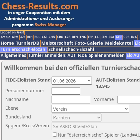
Logged on: Gast
Arabic
ARM
AZE
BIH
BUL
CAT
CHN
CRO
CZE
DEN
ENG
ESP
FAI
FIN
FRA
GER
GRE
INA
I
Home
TurnierDB
Meisterschaft
Foto-Galerie
Meldekartei
El
Turnierschach-Elozahl
Schnellschach-Elozahl
Allgemeines
Turnier anmelden: AUT
FIDE
Spieler anmelden
Elo AU
Willkommen bei den offiziellen Turnierscha
FIDE-Elolisten Stand
AUT-Elolisten Stand
13.945
Personennummer
Nachname
Vorname
Ebene
Bundesland
Spgem./Kreis/Verein
Nur "österreichische" Spieler (Land=A