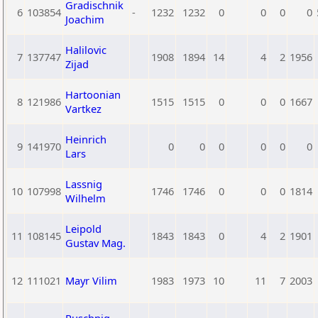
Gradischnik
6
103854
-
1232
1232
0
0
0
0
Joachim
Halilovic
7
137747
1908
1894
14
4
2
1956
Zijad
Hartoonian
8
121986
1515
1515
0
0
0
1667
Vartkez
Heinrich
9
141970
0
0
0
0
0
0
Lars
Lassnig
10
107998
1746
1746
0
0
0
1814
Wilhelm
Leipold
11
108145
1843
1843
0
4
2
1901
Gustav Mag.
12
111021
Mayr Vilim
1983
1973
10
11
7
2003