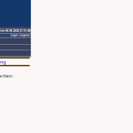
ime 06.08.2026 21:21:48
Login
Logout
artien: