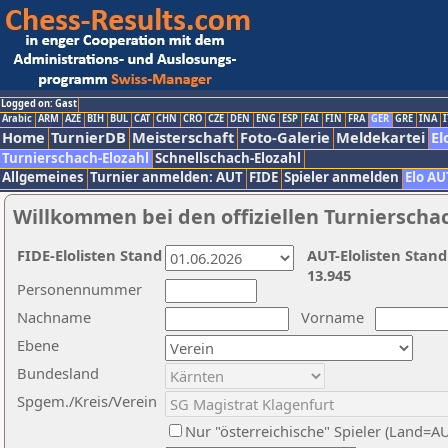
Logged on: Gast
Arabic
ARM
AZE
BIH
BUL
CAT
CHN
CRO
CZE
DEN
ENG
ESP
FAI
FIN
FRA
GER
GRE
INA
I
Home
TurnierDB
Meisterschaft
Foto-Galerie
Meldekartei
El
Turnierschach-Elozahl
Schnellschach-Elozahl
Allgemeines
Turnier anmelden: AUT
FIDE
Spieler anmelden
Elo AU
Willkommen bei den offiziellen Turnierscha
FIDE-Elolisten Stand
AUT-Elolisten Stand
13.945
Personennummer
Nachname
Vorname
Ebene
Bundesland
Spgem./Kreis/Verein
Nur "österreichische" Spieler (Land=A