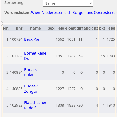
Sortierung
Vereinslisten:
Wien
Niederösterreich
Burgenland
Oberösterrei
Nr.
pnr
name
sex
elo
eloalt
diff
abg
anz
pkt
eloi
1
100724
Beck Karl
1662
1651
11
1
1
1725
Bornet Rene
2
101184
1851
1787
64
11
7,5
1903
Dr.
Budaev
3
140884
0
0
0
0
0
0
Bulat
Budaev
4
140885
1227
1227
0
0
0
0
Zorigto
Flatschacher
5
102982
1808
1828
-20
4
1
1910
Rudolf