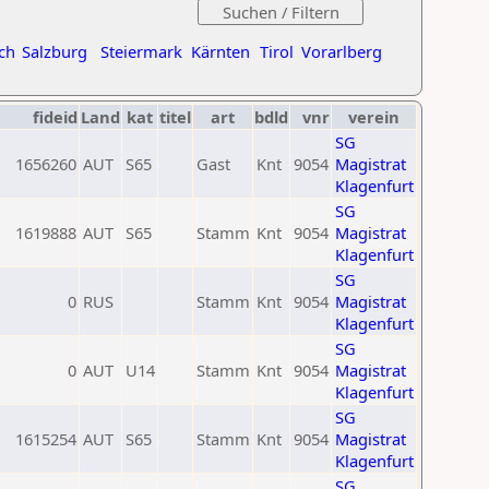
ch
Salzburg
Steiermark
Kärnten
Tirol
Vorarlberg
fideid
Land
kat
titel
art
bdld
vnr
verein
SG
1656260
AUT
S65
Gast
Knt
9054
Magistrat
Klagenfurt
SG
1619888
AUT
S65
Stamm
Knt
9054
Magistrat
Klagenfurt
SG
0
RUS
Stamm
Knt
9054
Magistrat
Klagenfurt
SG
0
AUT
U14
Stamm
Knt
9054
Magistrat
Klagenfurt
SG
1615254
AUT
S65
Stamm
Knt
9054
Magistrat
Klagenfurt
SG