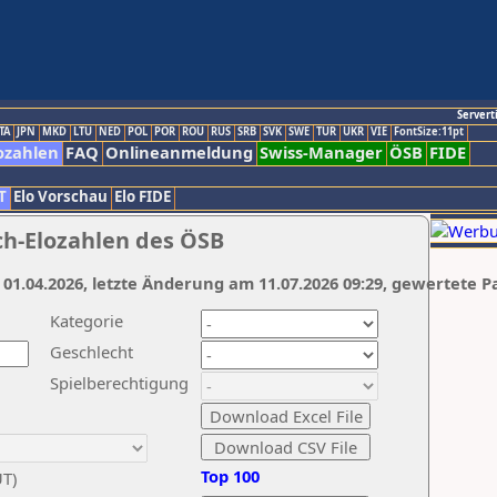
Servert
TA
JPN
MKD
LTU
NED
POL
POR
ROU
RUS
SRB
SVK
SWE
TUR
UKR
VIE
FontSize:11pt
ozahlen
FAQ
Onlineanmeldung
Swiss-Manager
ÖSB
FIDE
T
Elo Vorschau
Elo FIDE
ch-Elozahlen des ÖSB
 01.04.2026, letzte Änderung am 11.07.2026 09:29, gewertete P
Kategorie
Geschlecht
Spielberechtigung
Top 100
UT)