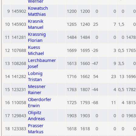
Werner
Kowatsch
9
145902
1200
1200
0
0
0
0
Matthias
Krasnik
10
145903
1265
1240
25
7
1,5
0
Manuel
Krassnig
11
141281
1484
1484
0
0
0
1478
Florian
Kuess
12
107688
1669
1695
-26
3
0,5
1765
Michael
Lerchbaumer
13
108268
1613
1660
-47
9
3,5
0
Josef
Lobnig
14
141282
1716
1662
54
23
13
1696
Tristan
Messner
15
123231
1763
1807
-44
4
0,5
1782
Rainer
Oberdorfer
16
110058
1725
1793
-68
11
4
1815
Erwin
Olipitz
17
129843
1903
1903
0
0
0
1963
Andreas
Prasser
18
123383
1618
1618
0
0
0
0
Markus