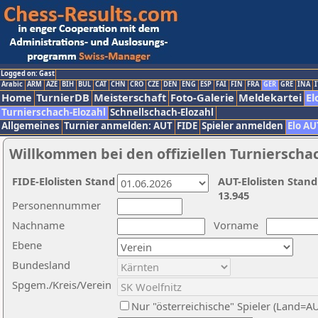
Logged on: Gast
Arabic
ARM
AZE
BIH
BUL
CAT
CHN
CRO
CZE
DEN
ENG
ESP
FAI
FIN
FRA
GER
GRE
INA
I
Home
TurnierDB
Meisterschaft
Foto-Galerie
Meldekartei
El
Turnierschach-Elozahl
Schnellschach-Elozahl
Allgemeines
Turnier anmelden: AUT
FIDE
Spieler anmelden
Elo AU
Willkommen bei den offiziellen Turnierscha
FIDE-Elolisten Stand
AUT-Elolisten Stand
13.945
Personennummer
Nachname
Vorname
Ebene
Bundesland
Spgem./Kreis/Verein
Nur "österreichische" Spieler (Land=A