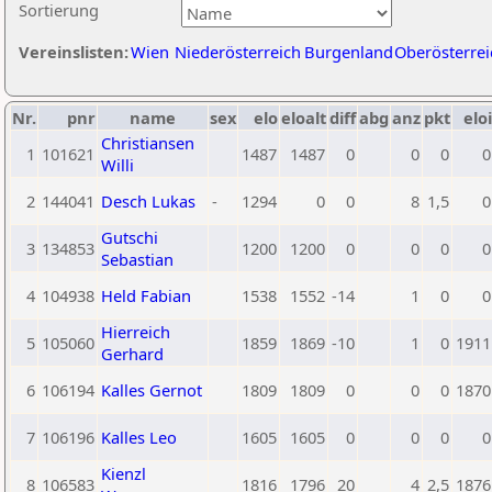
Sortierung
Vereinslisten:
Wien
Niederösterreich
Burgenland
Oberösterrei
Nr.
pnr
name
sex
elo
eloalt
diff
abg
anz
pkt
eloi
Christiansen
1
101621
1487
1487
0
0
0
0
Willi
2
144041
Desch Lukas
-
1294
0
0
8
1,5
0
Gutschi
3
134853
1200
1200
0
0
0
0
Sebastian
4
104938
Held Fabian
1538
1552
-14
1
0
0
Hierreich
5
105060
1859
1869
-10
1
0
1911
Gerhard
6
106194
Kalles Gernot
1809
1809
0
0
0
1870
7
106196
Kalles Leo
1605
1605
0
0
0
0
Kienzl
8
106583
1816
1796
20
4
2,5
1876