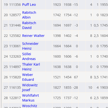
19
111356
Puff Leo
1923
1938
-15
4
1
1955
Rabitsch
20
128577
1742
1754
-12
1
0
1823
Albin
Rabitsch
21
131446
1694
1697
-3
1
0,5
1745
David
22
125582
Reiner Walter
1398
1402
-4
8
2,5
1604
Schneider
23
113061
1664
1664
0
0
0
1795
Heinz
Söllei
24
123263
1600
1606
-6
1
0
1740
Andreas
Thaler Karl
25
114897
1638
1638
0
0
0
1799
Heinz
Weber
26
115820
1521
1454
67
8
3,5
1741
Eduard
Widowitz
27
116135
1827
1855
-28
10
4
1903
Josef
Wohlfahrt
28
122817
1725
1737
-12
6
2,5
1859
Markus
Woschitz