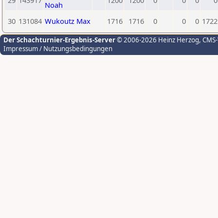
29
143917
1200
1200
0
0
0
0
Noah
30
131084
Wukoutz Max
1716
1716
0
0
0
1722
Der Schachturnier-Ergebnis-Server
© 2006-2026 Heinz Herzog
, CMS
Impressum / Nutzungsbedingungen