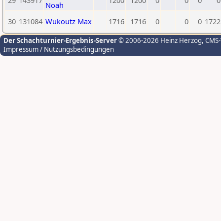
29
143917
1200
1200
0
0
0
0
Noah
30
131084
Wukoutz Max
1716
1716
0
0
0
1722
Der Schachturnier-Ergebnis-Server
© 2006-2026 Heinz Herzog
, CMS
Impressum / Nutzungsbedingungen