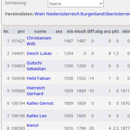
Sortierung
Vereinslisten:
Wien
Niederösterreich
Burgenland
Oberösterrei
Nr.
pnr
name
sex
elo
eloalt
diff
abg
anz
pkt
eloi
Christiansen
1
101621
1487
1487
0
0
0
0
Willi
2
144041
Desch Lukas
-
1294
0
0
8
1,5
0
Gutschi
3
134853
1200
1200
0
0
0
0
Sebastian
4
104938
Held Fabian
1538
1552
-14
1
0
0
Hierreich
5
105060
1859
1869
-10
1
0
1911
Gerhard
6
106194
Kalles Gernot
1809
1809
0
0
0
1870
7
106196
Kalles Leo
1605
1605
0
0
0
0
Kienzl
8
106583
1816
1796
20
4
2,5
1877