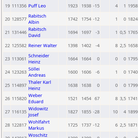
19
111356
Puff Leo
1923
1938
-15
4
1
1958
Rabitsch
20
128577
1742
1754
-12
1
0
1824
Albin
Rabitsch
21
131446
1694
1697
-3
1
0,5
1765
David
22
125582
Reiner Walter
1398
1402
-4
8
2,5
1658
Schneider
23
113061
1664
1664
0
0
0
1795
Heinz
Söllei
24
123263
1600
1606
-6
1
0
1740
Andreas
Thaler Karl
25
114897
1638
1638
0
0
0
1799
Heinz
Weber
26
115820
1521
1454
67
8
3,5
1741
Eduard
Widowitz
27
116135
1827
1855
-28
10
4
1899
Josef
Wohlfahrt
28
122817
1725
1737
-12
6
2,5
1871
Markus
Woschitz