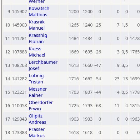
Werner
Kowatsch
9
145902
1200
1200
0
0
0
0
Matthias
Krasnik
10
145903
1265
1240
25
7
1,5
0
Manuel
Krassnig
11
141281
1484
1484
0
0
0
1478
Florian
Kuess
12
107688
1669
1695
-26
3
0,5
1765
Michael
Lerchbaumer
13
108268
1613
1660
-47
9
3,5
0
Josef
Lobnig
14
141282
1716
1662
54
23
13
1699
Tristan
Messner
15
123231
1763
1807
-44
4
0,5
1778
Rainer
Oberdorfer
16
110058
1725
1793
-68
11
4
1815
Erwin
Olipitz
17
129843
1903
1903
0
0
0
1963
Andreas
Prasser
18
123383
1618
1618
0
0
0
0
Markus