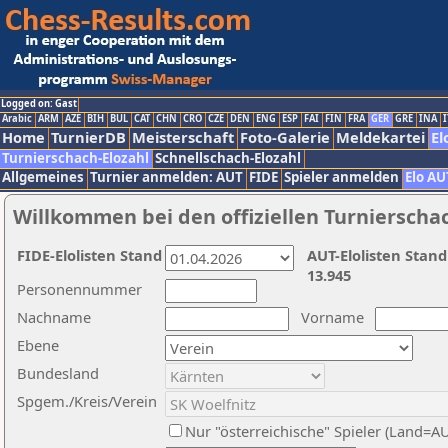
Logged on: Gast
Arabic
ARM
AZE
BIH
BUL
CAT
CHN
CRO
CZE
DEN
ENG
ESP
FAI
FIN
FRA
GER
GRE
INA
I
Home
TurnierDB
Meisterschaft
Foto-Galerie
Meldekartei
El
Turnierschach-Elozahl
Schnellschach-Elozahl
Allgemeines
Turnier anmelden: AUT
FIDE
Spieler anmelden
Elo AU
Willkommen bei den offiziellen Turnierscha
FIDE-Elolisten Stand
AUT-Elolisten Stand
13.945
Personennummer
Nachname
Vorname
Ebene
Bundesland
Spgem./Kreis/Verein
Nur "österreichische" Spieler (Land=A