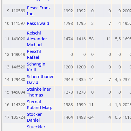
Pesec Franz
9
110569
1992
1992
0
0
0
200
Ing.
10
111597
Rass Ewald
1798
1795
3
7
4
195
Reischl
11
149020
Alexander
1474
1416
58
11
5,5
169
Michael
Reischl
12
149019
0
0
0
0
0
Rafael
Schangin
13
146520
1200
1200
0
0
0
Kirill
Schernthaner
14
129430
2349
2335
14
7
4,5
237
David
Steinkellner
15
145894
1278
1278
0
0
0
Thomas
Sternat
16
114322
1988
1999
-11
4
1,5
202
Roland Mag.
Stocker
17
135724
1464
1498
-34
4
0,5
161
Daniel
Stueckler