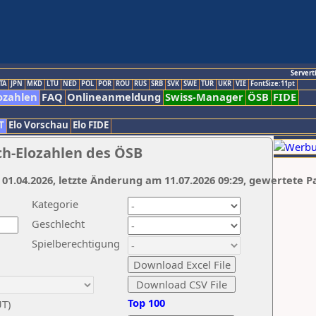
Servert
TA
JPN
MKD
LTU
NED
POL
POR
ROU
RUS
SRB
SVK
SWE
TUR
UKR
VIE
FontSize:11pt
ozahlen
FAQ
Onlineanmeldung
Swiss-Manager
ÖSB
FIDE
T
Elo Vorschau
Elo FIDE
ch-Elozahlen des ÖSB
 01.04.2026, letzte Änderung am 11.07.2026 09:29, gewertete P
Kategorie
Geschlecht
Spielberechtigung
Top 100
UT)