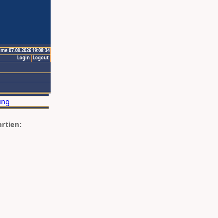
ime 07.08.2026 19:08:34
Login
Logout
artien: