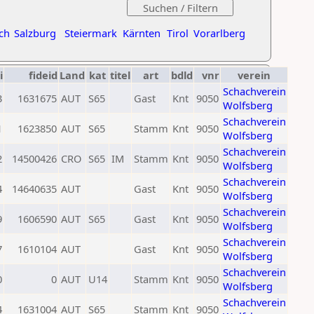
ch
Salzburg
Steiermark
Kärnten
Tirol
Vorarlberg
i
fideid
Land
kat
titel
art
bdld
vnr
verein
Schachverein
3
1631675
AUT
S65
Gast
Knt
9050
Wolfsberg
Schachverein
1
1623850
AUT
S65
Stamm
Knt
9050
Wolfsberg
Schachverein
2
14500426
CRO
S65
IM
Stamm
Knt
9050
Wolfsberg
Schachverein
4
14640635
AUT
Gast
Knt
9050
Wolfsberg
Schachverein
9
1606590
AUT
S65
Gast
Knt
9050
Wolfsberg
Schachverein
7
1610104
AUT
Gast
Knt
9050
Wolfsberg
Schachverein
0
0
AUT
U14
Stamm
Knt
9050
Wolfsberg
Schachverein
4
1631004
AUT
S65
Stamm
Knt
9050