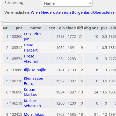
Sortierung
Vereinslisten:
Wien
Niederösterreich
Burgenland
Oberösterrei
Nr.
pnr
name
sex
elo
eloalt
diff
abg
anz
pkt
elo
Fritzl Pius
1
103206
1793
1772
21
10
5,5
186
Jun.
Gaug
2
103512
1682
1691
-9
1
0,5
183
Herbert
Hresc
3
105574
2254
2253
1
5
3
227
Vladimir
4
133868
Ilijic Mihajilo
2141
2139
2
6
3
216
Kleinsasser
5
106716
1902
1907
-5
6
3,5
192
Franz
Koban
6
106890
1884
1897
-13
24
13,5
190
Markus
Kucher
7
146519
1200
1200
0
0
0
Sebastian
8
122453
Mulaj Jakup
1703
1685
18
21
12
189