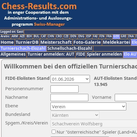
Logged on: Gast
Arabic
ARM
AZE
BIH
BUL
CAT
CHN
CRO
CZE
DEN
ENG
ESP
FAI
FIN
FRA
GER
GRE
INA
I
Home
TurnierDB
Meisterschaft
Foto-Galerie
Meldekartei
El
Turnierschach-Elozahl
Schnellschach-Elozahl
Allgemeines
Turnier anmelden: AUT
FIDE
Spieler anmelden
Elo AU
Willkommen bei den offiziellen Turnierscha
FIDE-Elolisten Stand
AUT-Elolisten Stand
13.945
Personennummer
Nachname
Vorname
Ebene
Bundesland
Spgem./Kreis/Verein
Nur "österreichische" Spieler (Land=A