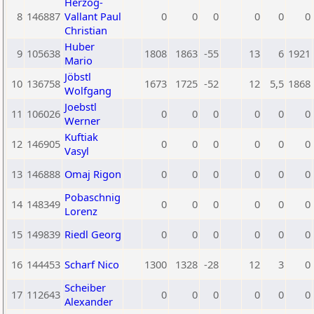
Herzog-
8
146887
Vallant Paul
0
0
0
0
0
0
Christian
Huber
9
105638
1808
1863
-55
13
6
1921
Mario
Jöbstl
10
136758
1673
1725
-52
12
5,5
1868
Wolfgang
Joebstl
11
106026
0
0
0
0
0
0
Werner
Kuftiak
12
146905
0
0
0
0
0
0
Vasyl
13
146888
Omaj Rigon
0
0
0
0
0
0
Pobaschnig
14
148349
0
0
0
0
0
0
Lorenz
15
149839
Riedl Georg
0
0
0
0
0
0
16
144453
Scharf Nico
1300
1328
-28
12
3
0
Scheiber
17
112643
0
0
0
0
0
0
Alexander