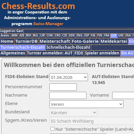
Logged on: Gast
Arabic
ARM
AZE
BIH
BUL
CAT
CHN
CRO
CZE
DEN
ENG
ESP
FAI
FIN
FRA
GER
GRE
INA
I
Home
TurnierDB
Meisterschaft
Foto-Galerie
Meldekartei
El
Turnierschach-Elozahl
Schnellschach-Elozahl
Allgemeines
Turnier anmelden: AUT
FIDE
Spieler anmelden
Elo AU
Willkommen bei den offiziellen Turnierscha
FIDE-Elolisten Stand
AUT-Elolisten Stand
13.945
Personennummer
Nachname
Vorname
Ebene
Bundesland
Spgem./Kreis/Verein
Nur "österreichische" Spieler (Land=A