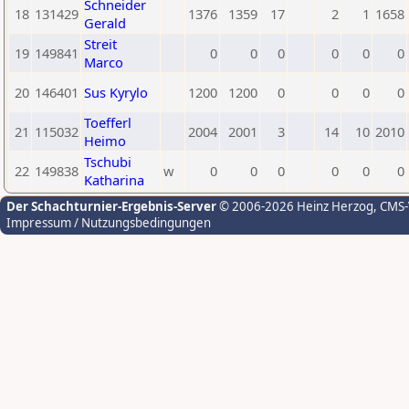
Schneider
18
131429
1376
1359
17
2
1
1658
Gerald
Streit
19
149841
0
0
0
0
0
0
Marco
20
146401
Sus Kyrylo
1200
1200
0
0
0
0
Toefferl
21
115032
2004
2001
3
14
10
2010
Heimo
Tschubi
22
149838
w
0
0
0
0
0
0
Katharina
Der Schachturnier-Ergebnis-Server
© 2006-2026 Heinz Herzog
, CMS
Impressum / Nutzungsbedingungen