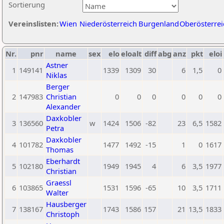
Sortierung
Vereinslisten:
Wien
Niederösterreich
Burgenland
Oberösterrei
Nr.
pnr
name
sex
elo
eloalt
diff
abg
anz
pkt
eloi
Astner
1
149141
1339
1309
30
6
1,5
0
Niklas
Berger
2
147983
Christian
0
0
0
0
0
0
Alexander
Daxkobler
3
136560
w
1424
1506
-82
23
6,5
1582
Petra
Daxkobler
4
101782
1477
1492
-15
1
0
1617
Thomas
Eberhardt
5
102180
1949
1945
4
6
3,5
1977
Christian
Graessl
6
103865
1531
1596
-65
10
3,5
1711
Walter
Hausberger
7
138167
1743
1586
157
21
13,5
1833
Christoph