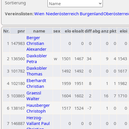
Sortierung
Vereinslisten:
Wien
Niederösterreich
Burgenland
Oberösterrei
Nr.
pnr
name
sex
elo
eloalt
diff
abg
anz
pkt
eloi
Berger
1
147983
Christian
0
0
0
0
0
0
Alexander
Daxkobler
2
136560
w
1501
1467
34
9
4
1543
Petra
Daxkobler
3
101782
1492
1492
0
0
0
1617
Thomas
Eberhardt
4
102180
1959
1951
8
1
1
1982
Christian
Graessl
5
103865
1604
1602
2
16
7
1710
Walter
Hausberger
6
138167
1517
1524
-7
1
0
0
Christoph
Herzog-
7
146887
Vallant Paul
0
0
0
0
0
0