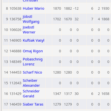
Christian
8
105638
Huber Mario
1870
1882
-12
6
2
1930
Jöbstl
9
136758
1702
1670
32
7
4
1868
Wolfgang
Joebstl
10
106026
0
0
0
0
0
0
Werner
11
146905
Kuftiak Vasyl
0
0
0
0
0
0
12
146888
Omaj Rigon
0
0
0
0
0
0
Pobaschnig
13
148349
0
0
0
0
0
0
Lorenz
14
144453
Scharf Nico
1280
1280
0
0
0
0
Scheiber
15
112643
0
0
0
0
0
0
Alexander
Schneider
16
131429
1347
1317
30
6
2
1658
Gerald
17
146459
Siaber Taras
1279
1279
0
0
0
0