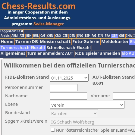
Logged on: Gast
Arabic
ARM
AZE
BIH
BUL
CAT
CHN
CRO
CZE
DEN
ENG
ESP
FAI
FIN
FRA
GER
GRE
INA
I
Home
TurnierDB
Meisterschaft
Foto-Galerie
Meldekartei
El
Turnierschach-Elozahl
Schnellschach-Elozahl
Allgemeines
Turnier anmelden: AUT
FIDE
Spieler anmelden
Elo AU
Willkommen bei den offiziellen Turnierscha
FIDE-Elolisten Stand
AUT-Elolisten Stand
8.601
Personennummer
Nachname
Vorname
Ebene
Bundesland
Spgem./Kreis/Verein
Nur "österreichische" Spieler (Land=A