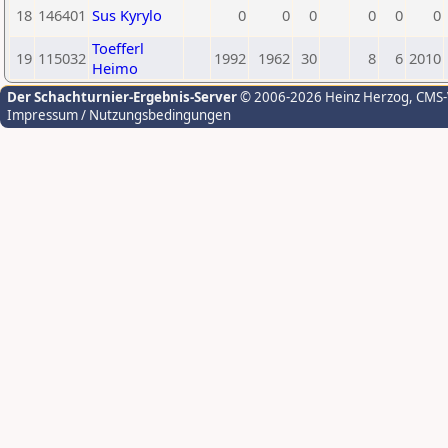
18
146401
Sus Kyrylo
0
0
0
0
0
0
Toefferl
19
115032
1992
1962
30
8
6
2010
Heimo
Der Schachturnier-Ergebnis-Server
© 2006-2026 Heinz Herzog
, CMS
Impressum / Nutzungsbedingungen