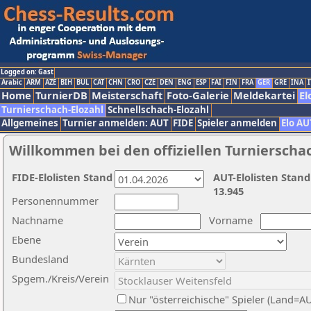
Logged on: Gast
Arabic
ARM
AZE
BIH
BUL
CAT
CHN
CRO
CZE
DEN
ENG
ESP
FAI
FIN
FRA
GER
GRE
INA
I
Home
TurnierDB
Meisterschaft
Foto-Galerie
Meldekartei
El
Turnierschach-Elozahl
Schnellschach-Elozahl
Allgemeines
Turnier anmelden: AUT
FIDE
Spieler anmelden
Elo AU
Willkommen bei den offiziellen Turnierscha
FIDE-Elolisten Stand
AUT-Elolisten Stand
13.945
Personennummer
Nachname
Vorname
Ebene
Bundesland
Spgem./Kreis/Verein
Nur "österreichische" Spieler (Land=A