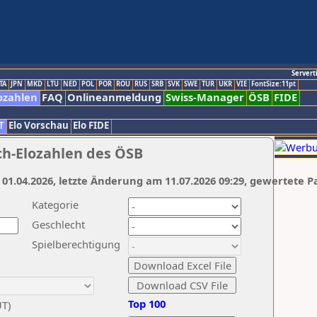
Servert
TA
JPN
MKD
LTU
NED
POL
POR
ROU
RUS
SRB
SVK
SWE
TUR
UKR
VIE
FontSize:11pt
ozahlen
FAQ
Onlineanmeldung
Swiss-Manager
ÖSB
FIDE
T
Elo Vorschau
Elo FIDE
ch-Elozahlen des ÖSB
 01.04.2026, letzte Änderung am 11.07.2026 09:29, gewertete P
Kategorie
Geschlecht
Spielberechtigung
Top 100
UT)