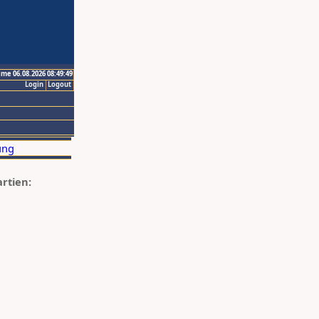
ime 06.08.2026 08:49:49
Login
Logout
artien: