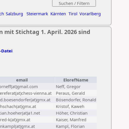
ch
Salzburg
Steiermark
Kärnten
Tirol
Vorarlberg
 mit Stichtag 1. April. 2026 sind
l-Datei
email
ElorefName
orneff(at)gmail.com
Neff, Gregor
referat(at)chess-vienna.at
Peraus, Gerald
ld.boesendorfer(at)gmx.at
Bösendorfer, Ronald
hschach(at)gmx.at
Kristof, Kaweh
tian.hoeher(at)a1.net
Höher, Christian
red-k(at)gmx.at
Kaiser, Manfred
ankampl(at)gmx.at
Kampl, Florian