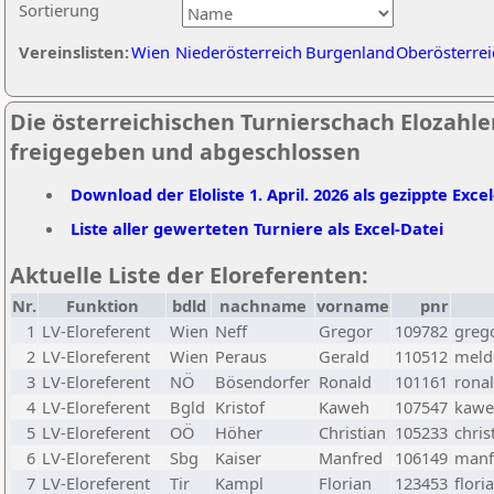
Sortierung
Vereinslisten:
Wien
Niederösterreich
Burgenland
Oberösterrei
Die österreichischen Turnierschach Elozahlen
freigegeben und abgeschlossen
Download der Eloliste 1. April. 2026 als gezippte Exce
Liste aller gewerteten Turniere als Excel-Datei
Aktuelle Liste der Eloreferenten:
Nr.
Funktion
bdld
nachname
vorname
pnr
1
LV-Eloreferent
Wien
Neff
Gregor
109782
greg
2
LV-Eloreferent
Wien
Peraus
Gerald
110512
melde
3
LV-Eloreferent
NÖ
Bösendorfer
Ronald
101161
rona
4
LV-Eloreferent
Bgld
Kristof
Kaweh
107547
kawe
5
LV-Eloreferent
OÖ
Höher
Christian
105233
chris
6
LV-Eloreferent
Sbg
Kaiser
Manfred
106149
manf
7
LV-Eloreferent
Tir
Kampl
Florian
123453
flori