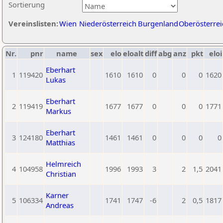
Sortierung
Vereinslisten:
Wien
Niederösterreich
Burgenland
Oberösterrei
Nr.
pnr
name
sex
elo
eloalt
diff
abg
anz
pkt
eloi
Eberhart
1
119420
1610
1610
0
0
0
1620
Lukas
Eberhart
2
119419
1677
1677
0
0
0
1771
Markus
Eberhart
3
124180
1461
1461
0
0
0
0
Matthias
Helmreich
4
104958
1996
1993
3
2
1,5
2041
Christian
Karner
5
106334
1741
1747
-6
2
0,5
1817
Andreas