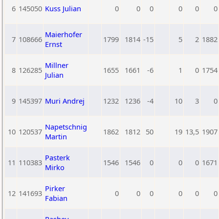
6
145050
Kuss Julian
0
0
0
0
0
0
Maierhofer
7
108666
1799
1814
-15
5
2
1882
Ernst
Millner
8
126285
1655
1661
-6
1
0
1754
Julian
9
145397
Muri Andrej
1232
1236
-4
10
3
0
Napetschnig
10
120537
1862
1812
50
19
13,5
1907
Martin
Pasterk
11
110383
1546
1546
0
0
0
1671
Mirko
Pirker
12
141693
0
0
0
0
0
0
Fabian