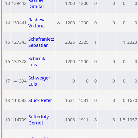
Rashev
13
139442
1200
1200
0
0
0
0
Dimitar
Rasheva
14
139441
w
1200
1200
0
0
0
0
Viktoria
Schafranietz
15
127343
2326
2325
1
1
1
2323
Sebastian
Schirnik
16
137378
1200
1200
0
0
0
0
Luis
Schweiger
17
141394
0
0
0
0
0
0
Luis
18
114583
Stuck Peter
1531
1531
0
0
0
1670
Sutterluty
19
114709
1903
1911
-8
3
1,5
1957
Gernot