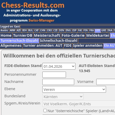
Logged on: Gast
Arabic
ARM
AZE
BIH
BUL
CAT
CHN
CRO
CZE
DEN
ENG
ESP
FAI
FIN
FRA
GER
GRE
INA
I
Home
TurnierDB
Meisterschaft
Foto-Galerie
Meldekartei
El
Turnierschach-Elozahl
Schnellschach-Elozahl
Allgemeines
Turnier anmelden: AUT
FIDE
Spieler anmelden
Elo AU
Willkommen bei den offiziellen Turnierscha
FIDE-Elolisten Stand
AUT-Elolisten Stand
13.945
Personennummer
Nachname
Vorname
Ebene
Bundesland
Spgem./Kreis/Verein
Nur "österreichische" Spieler (Land=A