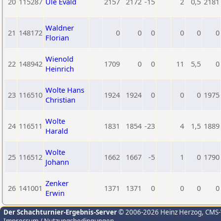
20
115287
Ule Evald
2157
2172
-15
2
0,5
2181
Waldner
21
148172
0
0
0
0
0
0
Florian
Wienold
22
148942
1709
0
0
11
5,5
0
Heinrich
Wolte Hans
23
116510
1924
1924
0
0
0
1975
Christian
Wolte
24
116511
1831
1854
-23
4
1,5
1889
Harald
Wolte
25
116512
1662
1667
-5
1
0
1790
Johann
Zenker
26
141001
1371
1371
0
0
0
0
Erwin
Der Schachturnier-Ergebnis-Server
© 2006-2026 Heinz Herzog
, CMS